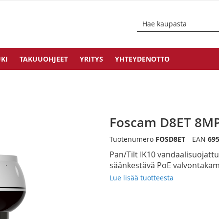
KI
TAKUUOHJEET
YRITYS
YHTEYDENOTTO
Foscam D8ET 8MP
Tuotenumero
FOSD8ET
EAN
69
Pan/Tilt IK10 vandaalisuojattu
säänkestävä PoE valvontaka
Lue lisää tuotteesta