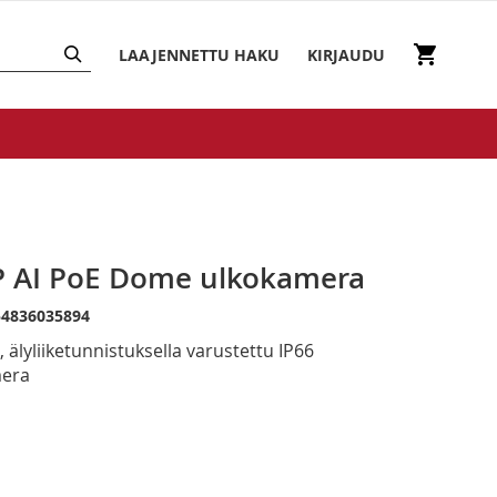
HAKU
Ostosko
LAAJENNETTU HAKU
KIRJAUDU
 AI PoE Dome ulkokamera
54836035894
, älyliiketunnistuksella varustettu IP66
mera