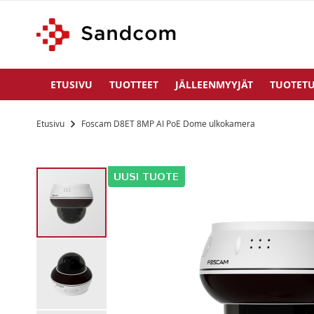
ETUSIVU
TUOTTEET
JÄLLEENMYYJÄT
TUOTETU
Etusivu
Foscam D8ET 8MP AI PoE Dome ulkokamera
Siirry
kuvagallerian
loppuun