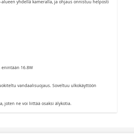
a‑alueen yhdellä kameralla, ja ohjaus onnistuu helposti
A, enintään 16.8W
 luokiteltu vandaalisuojaus. Soveltuu ulkokäyttöön
oten ne voi liittää osaksi älykotia.