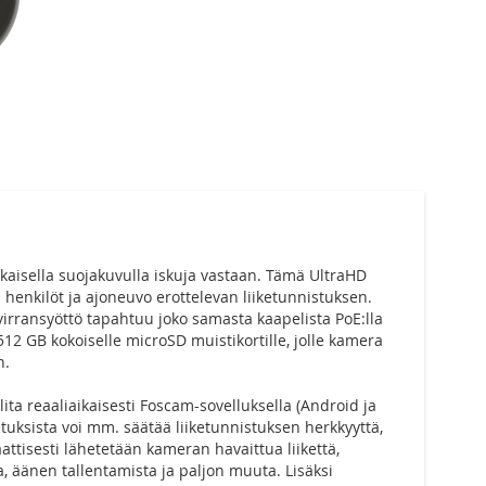
aisella suojakuvulla iskuja vastaan. Tämä UltraHD
henkilöt ja ajoneuvo erottelevan liiketunnistuksen.
virransyöttö tapahtuu joko samasta kaapelista PoE:lla
12 GB kokoiselle microSD muistikortille, jolle kamera
n.
lita reaaliaikaisesti Foscam-sovelluksella (Android ja
uksista voi mm. säätää liiketunnistuksen herkkyyttä,
ttisesti lähetetään kameran havaittua liikettä,
, äänen tallentamista ja paljon muuta. Lisäksi