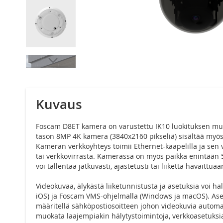
Siirry
kuvagallerian
alkuun
Kuvaus
Foscam D8ET kamera on varustettu IK10 luokituksen muk
tason 8MP 4K kamera (3840x2160 pikseliä) sisältää myös 
Kameran verkkoyhteys toimii Ethernet-kaapelilla ja sen 
tai verkkovirrasta. Kamerassa on myös paikka enintään 5
voi tallentaa jatkuvasti, ajastetusti tai liikettä havaittuaa
Videokuvaa, älykästä liiketunnistusta ja asetuksia voi hal
iOS) ja Foscam VMS-ohjelmalla (Windows ja macOS). Aset
määritellä sähköpostiosoitteen johon videokuvia automaa
muokata laajempiakin hälytystoimintoja, verkkoasetuksia