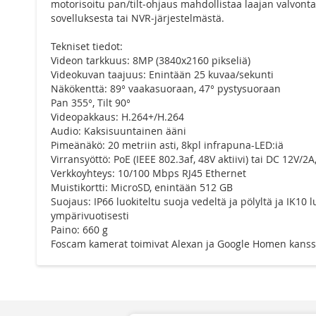
motorisoitu pan/tilt‑ohjaus mahdollistaa laajan valvont
sovelluksesta tai NVR‑järjestelmästä.
Tekniset tiedot:
Videon tarkkuus: 8MP (3840x2160 pikseliä)
Videokuvan taajuus: Enintään 25 kuvaa/sekunti
Näkökenttä: 89° vaakasuoraan, 47° pystysuoraan
Pan 355°, Tilt 90°
Videopakkaus: H.264+/H.264
Audio: Kaksisuuntainen ääni
Pimeänäkö: 20 metriin asti, 8kpl infrapuna-LED:iä
Virransyöttö: PoE (IEEE 802.3af, 48V aktiivi) tai DC 12V/2
Verkkoyhteys: 10/100 Mbps RJ45 Ethernet
Muistikortti: MicroSD, enintään 512 GB
Suojaus: IP66 luokiteltu suoja vedeltä ja pölyltä ja IK10
ympärivuotisesti
Paino: 660 g
Foscam kamerat toimivat Alexan ja Google Homen kanssa, j