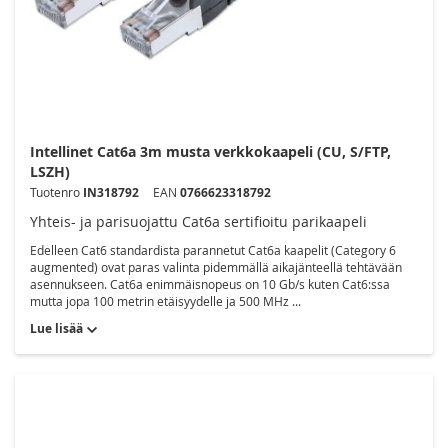
Intellinet Cat6a 3m musta verkkokaapeli (CU, S/FTP,
LSZH)
Tuotenro
IN318792
EAN
0766623318792
Yhteis- ja parisuojattu Cat6a sertifioitu parikaapeli
Edelleen Cat6 standardista parannetut Cat6a kaapelit (Category 6
augmented) ovat paras valinta pidemmällä aikajänteellä tehtävään
asennukseen. Cat6a enimmäisnopeus on 10 Gb/s kuten Cat6:ssa
mutta jopa 100 metrin etäisyydelle ja 500 MHz ...
Lue lisää