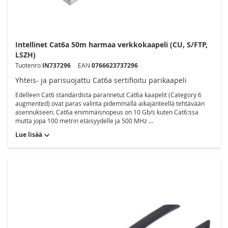
Intellinet Cat6a 50m harmaa verkkokaapeli (CU, S/FTP,
LSZH)
Tuotenro
IN737296
EAN
0766623737296
Yhteis- ja parisuojattu Cat6a sertifioitu parikaapeli
Edelleen Cat6 standardista parannetut Cat6a kaapelit (Category 6
augmented) ovat paras valinta pidemmällä aikajänteellä tehtävään
asennukseen. Cat6a enimmäisnopeus on 10 Gb/s kuten Cat6:ssa
mutta jopa 100 metrin etäisyydelle ja 500 MHz ...
Lue lisää