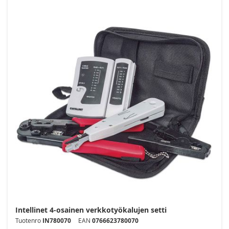
Intellinet 4-osainen verkkotyökalujen setti
Tuotenro
IN780070
EAN
0766623780070