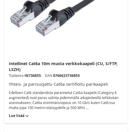
Intellinet Cat6a 10m musta verkkokaapeli (CU, S/FTP,
LSZH)
Tuotenro
IN736855
EAN
0766623736855
Yhteis- ja parisuojattu Cat6a sertifioitu parikaapeli
Edelleen Cat6 standardista parannetut Cat6a kaapelit (Category 6
augmented) ovat paras valinta pidemmällä aikajänteellä tehtävään
asennukseen. Cat6a enimmäisnopeus on 10 Gb/s kuten Cat6:ssa
mutta jopa 100 metrin etäisyydelle ja 500 MHz ...
Lue lisää