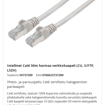
Intellinet Cat6 50m harmaa verkkokaapeli (CU, S/FTP,
LSZH)
Tuotenro
IN737289
EAN
0766623737289
Yhteis- ja parisuojattu Cat6 sertifioitu halogeeniton
parikaapeli
Cat6 sertifioitu, taatusti 100% kuparista valmistetulla ja suojatulla
johdotuksella sekä halogeenittomalla kuorella varustettu laitekaapeli.
Cat6 kaapelit tarjoavat jopa 10 Gb/s nopeuden 50 metrin etäisyydelle