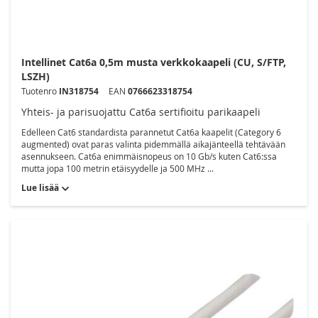
Intellinet Cat6a 0,5m musta verkkokaapeli (CU, S/FTP,
LSZH)
Tuotenro
IN318754
EAN
0766623318754
Yhteis- ja parisuojattu Cat6a sertifioitu parikaapeli
Edelleen Cat6 standardista parannetut Cat6a kaapelit (Category 6
augmented) ovat paras valinta pidemmällä aikajänteellä tehtävään
asennukseen. Cat6a enimmäisnopeus on 10 Gb/s kuten Cat6:ssa
mutta jopa 100 metrin etäisyydelle ja 500 MHz ...
Lue lisää