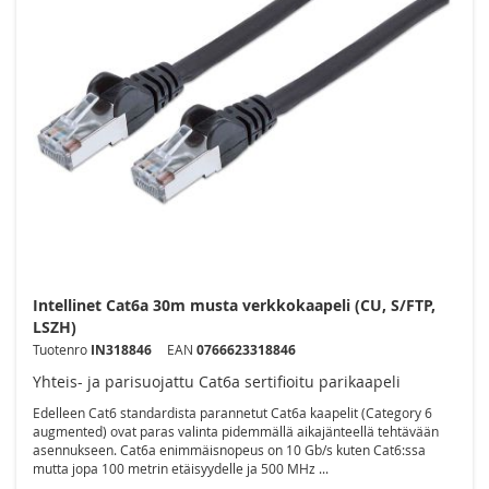
Intellinet Cat6a 30m musta verkkokaapeli (CU, S/FTP,
LSZH)
Tuotenro
IN318846
EAN
0766623318846
Yhteis- ja parisuojattu Cat6a sertifioitu parikaapeli
Edelleen Cat6 standardista parannetut Cat6a kaapelit (Category 6
augmented) ovat paras valinta pidemmällä aikajänteellä tehtävään
asennukseen. Cat6a enimmäisnopeus on 10 Gb/s kuten Cat6:ssa
mutta jopa 100 metrin etäisyydelle ja 500 MHz ...