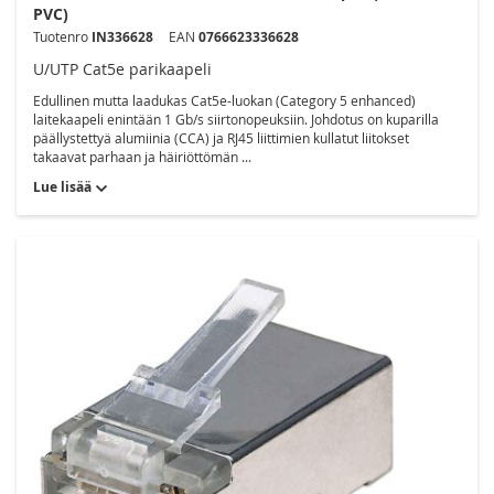
PVC)
Tuotenro
IN336628
EAN
0766623336628
U/UTP Cat5e parikaapeli
Edullinen mutta laadukas Cat5e-luokan (Category 5 enhanced)
laitekaapeli enintään 1 Gb/s siirtonopeuksiin. Johdotus on kuparilla
päällystettyä alumiinia (CCA) ja RJ45 liittimien kullatut liitokset
takaavat parhaan ja häiriöttömän ...
Lue lisää