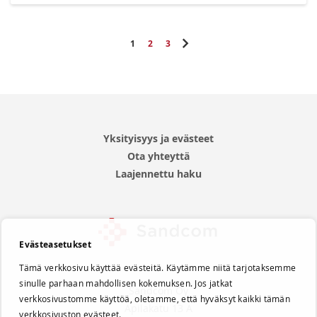
Sivu
Luet tällä hetkellä sivua
Sivu
Sivu
Sivu
Seuraava
1
2
3
Yksityisyys ja evästeet
Ota yhteyttä
Laajennettu haku
Evästeasetukset
Tämä verkkosivu käyttää evästeitä. Käytämme niitä tarjotaksemme
sinulle parhaan mahdollisen kokemuksen. Jos jatkat
Sandcom Oy
verkkosivustomme käyttöä, oletamme, että hyväksyt kaikki tämän
Apilakatu 13 A
verkkosivuston evästeet.