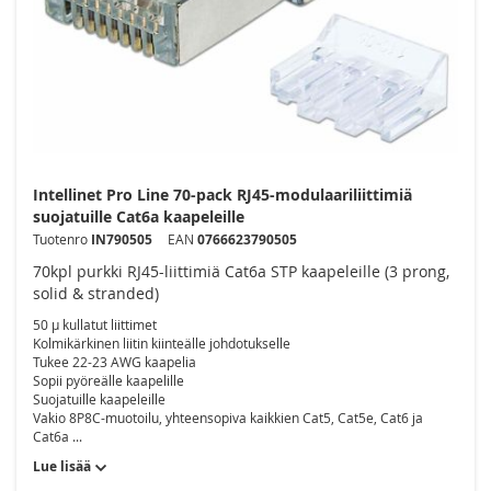
Intellinet Pro Line 70-pack RJ45-modulaariliittimiä
suojatuille Cat6a kaapeleille
Tuotenro
IN790505
EAN
0766623790505
70kpl purkki RJ45-liittimiä Cat6a STP kaapeleille (3 prong,
solid & stranded)
50 µ kullatut liittimet
Kolmikärkinen liitin kiinteälle johdotukselle
Tukee 22-23 AWG kaapelia
Sopii pyöreälle kaapelille
Suojatuille kaapeleille
Vakio 8P8C-muotoilu, yhteensopiva kaikkien Cat5, Cat5e, Cat6 ja
Cat6a ...
Lue lisää