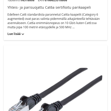
Tuotenro
IN318808
EAN
0766623318808
Yhteis- ja parisuojattu Cat6a sertifioitu parikaapeli
Edelleen Cat6 standardista parannetut Cat6a kaapelit (Category 6
augmented) ovat paras valinta pidemmällä aikajänteellä tehtävään
asennukseen. Cat6a enimmäisnopeus on 10 Gb/s kuten Cat6:ssa
mutta jopa 100 metrin etäisyydelle ja 500 MHz ...
Lue lisää