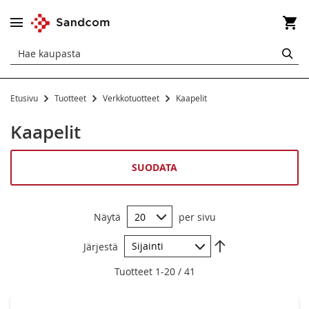
Os
HA
Etusivu
Tuotteet
Verkkotuotteet
Kaapelit
Kaapelit
Kaapelit
Suojatut Cat5e
Suojatut Cat6
SUODATA
Suojatut Cat6a
Näytä
per sivu
Tarvikkeet ja työkalut
Aseta
Järjestä
laskevaan
järjestykseen
Tuotteet
1
-
20
/
41