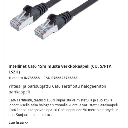
Intellinet Cat6 15m musta verkkokaapeli (CU, S/FTP,
LSZH)
Tuotenro
IN735858
EAN
0766623735858
Yhteis- ja parisuojattu Cat6 sertifioitu halogeeniton
parikaapeli
Cat6 sertifioitu, taatusti 100% kuparista valmistetulla ja suojatulla
johdotuksella sekä halogeenittomalla kuorella varustettu laitekaapeli.
Cat6 kaapelit tarjoavat jopa 10 Gb/s nopeuden 50 metrin etäisyydelle
asti. Suojaus on toteutettu ...
Lue lisää