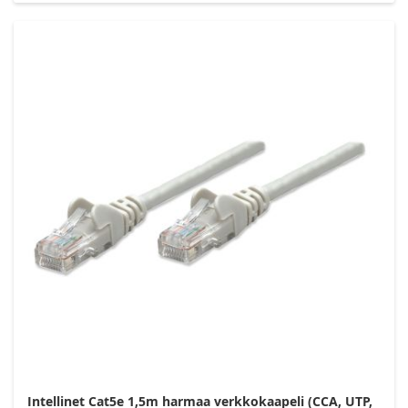
Intellinet Cat5e 1,5m harmaa verkkokaapeli (CCA, UTP,