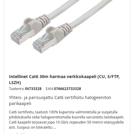
Intellinet Cat6 30m harmaa verkkokaapeli (CU, S/FTP,
LSZH)
Tuotenro
IN733328
EAN
0766623733328
Yhteis- ja parisuojattu Cat6 sertifioitu halogeeniton
parikaapeli
Cat6 sertifioitu, taatusti 100% kuparista valmistetulla ja suojatulla
johdotuksella sekä halogeenittomalla kuorella varustettu laitekaapeli.
Cat6 kaapelit tarjoavat jopa 10 Gb/s nopeuden 50 metrin etäisyydelle
asti. Suojaus on toteutettu ...