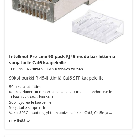
Intellinet Pro Line 90-pack RJ45-modulaariliittimiä
suojatuille Cat6 kaapeleille
Tuotenro
IN790543
EAN
0766623790543
90kpl purkki RJ45-liittimiä Cat6 STP kaapeleille
50 µ kullatut liittimet
Kolmikärkinen liitin monisäikeiselle ja kiinteälle johdotukselle
Tukee 2226 AWG kaapelia
Sopii pyöreälle kaapelille
Suojatuille kaapeleille
Vakio 8P8C-muotoilu, yhteensopiva kaikkien Cat5, Cat5e ja ...
Lue lisää