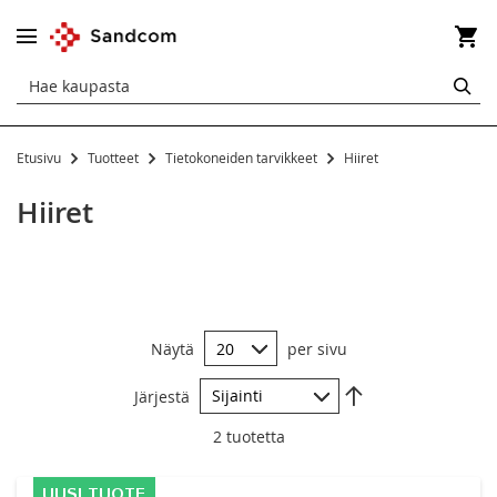
Os
HA
Etusivu
Tuotteet
Tietokoneiden tarvikkeet
Hiiret
Tietokoneiden tarvikkeet
Hiiret
Hiiret
Hiirimatot
Laturit
Näytä
per sivu
Muistitikut
Aseta
Muut
Järjestä
laskevaan
järjestykseen
2
tuotetta
Näyttökaapelit ja adapterit
Puhdistusvälineet