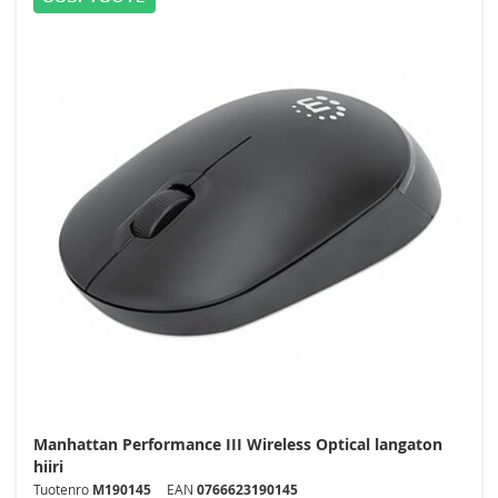
Rannetuet
Telakat
Telineet
Verkkokortit ja USB-adapterit
USB-hubit
USB-laitekaapelit
Virtakaapelit
Manhattan Performance III Wireless Optical langaton
hiiri
Tuotenro
M190145
EAN
0766623190145