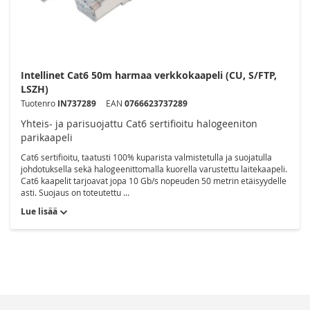
Intellinet Cat6 50m harmaa verkkokaapeli (CU, S/FTP,
LSZH)
Tuotenro
IN737289
EAN
0766623737289
Yhteis- ja parisuojattu Cat6 sertifioitu halogeeniton
parikaapeli
Cat6 sertifioitu, taatusti 100% kuparista valmistetulla ja suojatulla
johdotuksella sekä halogeenittomalla kuorella varustettu laitekaapeli.
Cat6 kaapelit tarjoavat jopa 10 Gb/s nopeuden 50 metrin etäisyydelle
asti. Suojaus on toteutettu ...
Lue lisää