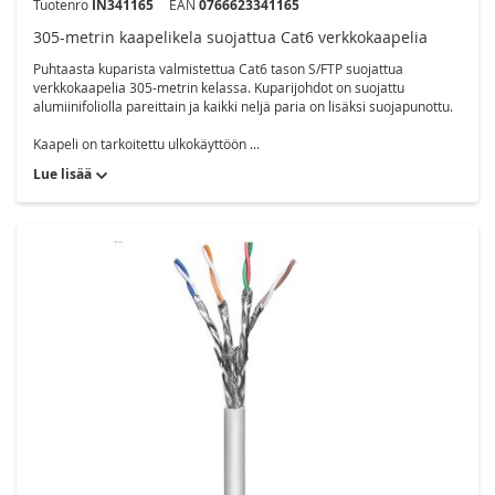
Tuotenro
IN341165
EAN
0766623341165
305-metrin kaapelikela suojattua Cat6 verkkokaapelia
Puhtaasta kuparista valmistettua Cat6 tason S/FTP suojattua
verkkokaapelia 305-metrin kelassa. Kuparijohdot on suojattu
alumiinifoliolla pareittain ja kaikki neljä paria on lisäksi suojapunottu.
Kaapeli on tarkoitettu ulkokäyttöön ...
Lue lisää