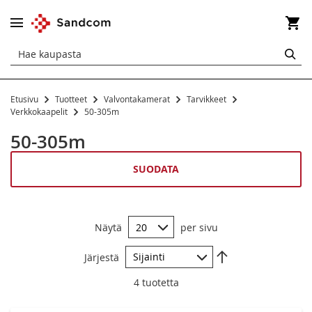
Os
HA
Etusivu
Tuotteet
Valvontakamerat
Tarvikkeet
Verkkokaapelit
Verkkokaapelit
50-305m
0,25-1m
50-305m
1,5-3m
SUODATA
5-7,5m
10-15m
Näytä
per sivu
20-30m
Aseta
Järjestä
laskevaan
50-305m
järjestykseen
4
tuotetta
Tarvikkeet ja työkalut