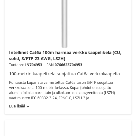
Intellinet Cat6a 100m harmaa verkkokaapelikela (CU,
solid, S/FTP 23 AWG, LSZH)
Tuotenro
IN704953
EAN
0766623704953
100-metrin kaapelikela suojattua Cat6a verkkokaapelia
Puhtaasta kuparista valmistettua Cat6a tason S/FTP suojattua
verkkokaapelia 100-metrin kelassa. Kuparijohdot on suojattu
alumiinifoliolla pareittain ja ulkokuori on halogeenitonta (LSZH)
vaatimusten IEC 60332-3-24, FRNC-C, LSZH-3 ja ...
Lue lisää