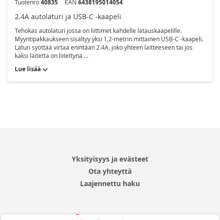
Tuotenro
40835
EAN
6438195014054
2.4A autolaturi ja USB-C -kaapeli
Tehokas autolaturi jossa on liittimet kahdelle latauskaapelille.
Myyntipakkaukseen sisältyy yksi 1,2-metrin mittainen USB-C -kaapeli.
Laturi syöttää virtaa enintään 2.4A, joko yhteen laitteeseen tai jos
kaksi laitetta on liitettynä ...
Lue lisää
Yksityisyys ja evästeet
Ota yhteyttä
Laajennettu haku