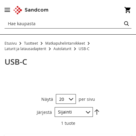
Os
HA
Etusivu
Tuotteet
Matkapuhelintarvikkeet
Autolaturit
Laturit ja latausadapterit
Autolaturit
USB-C
Apple
USB-C
USB-C
microUSB
Yleismalli USB
Näytä
per sivu
Aseta
Järjestä
laskevaan
järjestykseen
1
tuote