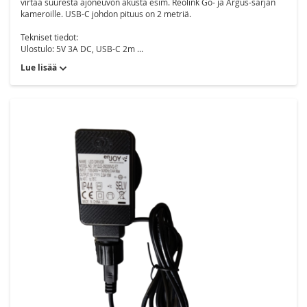
virtaa suuresta ajoneuvon akusta esim. Reolink Go- ja Argus-sarjan
kameroille. USB-C johdon pituus on 2 metriä.
Tekniset tiedot:
Ulostulo: 5V 3A DC, USB-C 2m ...
Lue lisää