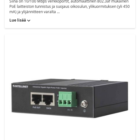
Siinä on 10/100 Mbps verkkoportit, automaattinen 802.3af mukainen
PoE laitteiston tunnistus ja suojaus oikosulun, ylikuormituksen (yli 450
mA) ja ylijännitteen varalta ...
Lue lisää