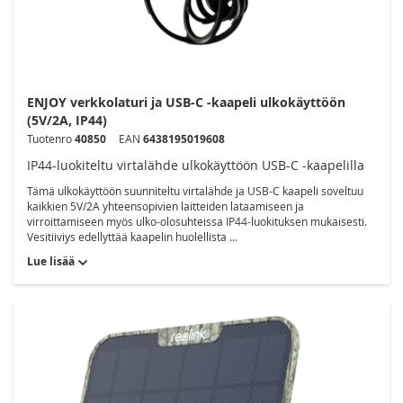
ENJOY verkkolaturi ja USB-C -kaapeli ulkokäyttöön
(5V/2A, IP44)
Tuotenro
40850
EAN
6438195019608
IP44-luokiteltu virtalähde ulkokäyttöön USB-C -kaapelilla
Tämä ulkokäyttöön suunniteltu virtalähde ja USB-C kaapeli soveltuu
kaikkien 5V/2A yhteensopivien laitteiden lataamiseen ja
virroittamiseen myös ulko-olosuhteissa IP44-luokituksen mukaisesti.
Vesitiiviys edellyttää kaapelin huolellista ...
Lue lisää