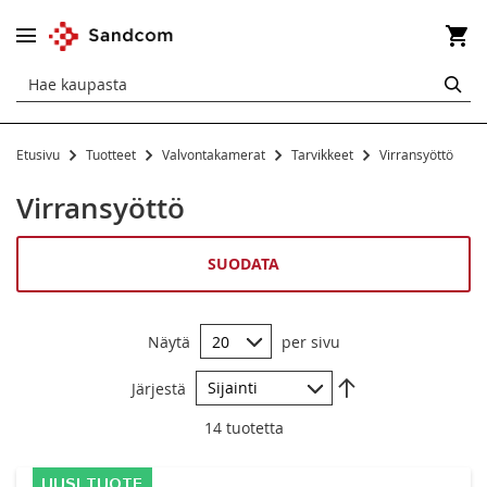
Os
HA
Etusivu
Tuotteet
Valvontakamerat
Tarvikkeet
Virransyöttö
Tarvikkeet
Virransyöttö
Akut
Kiinnitystarvikkeet
SUODATA
Muistikortit
Näytä
per sivu
Verkkokaapelit
Aseta
Virransyöttö
Järjestä
laskevaan
järjestykseen
14
tuotetta
Muut