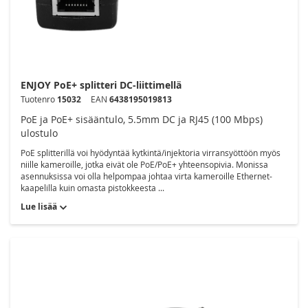
ENJOY PoE+ splitteri DC-liittimellä
Tuotenro
15032
EAN
6438195019813
PoE ja PoE+ sisääntulo, 5.5mm DC ja RJ45 (100 Mbps)
ulostulo
PoE splitterillä voi hyödyntää kytkintä/injektoria virransyöttöön myös
niille kameroille, jotka eivät ole PoE/PoE+ yhteensopivia. Monissa
asennuksissa voi olla helpompaa johtaa virta kameroille Ethernet-
kaapelilla kuin omasta pistokkeesta ...
Lue lisää