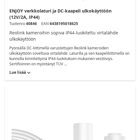
ENJOY verkkolaturi ja DC-kaapeli ulkokäyttöön
(12V/2A, IP44)
Tuotenro
40846
EAN
6438195018625
Reolink kameroihin sopiva IP44-luokiteltu virtalähde
ulkokäyttöön
Pyöreällä DC-liittimellä varustettujen Reolink kameroiden
ulkokäyttöön soveltuva virtalähde. Laturilla ja sen kaapeliliittimellä on
kunnolla kiinnitettyinä IP44-luokituksen mukainen vesitiiviys.
Sertifioinnin on myöntänyt TÜV ...
Lue lisää