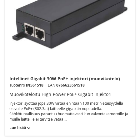
Intellinet Gigabit 30W PoE+ injektori (muovikotelo)
Tuotenro
IN561518
EAN
0766623561518
Muovikoteloitu High-Power PoE+ Gigabit injektori
Injektori syöttää jopa 30W virtaa enintään 100 metrin etäisyydellä
olevalle PoE+ (802.3at) laitteelle gigabitin nopeudella.
Sähköturvallisuus parantuu huomattavasti kun valvontakameroille ja
muille laitteille ei tarvitse vetää ...
Lue lisää