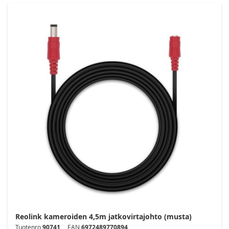
Reolink kameroiden 4,5m jatkovirtajohto (musta)
Tuotenro
90741
EAN
6972489770894