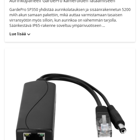
Aurinkopaneeli GardePro kameroiden lataamiseen
GardePro SP350 yhdistää aurinkolatauksen ja sisäänrakennetun 5200
mAh akun samaan pakettiin, mikä auttaa varmistamaan tasaisen
virransyötön myös silloin, kun aurinkoa on vähemmän tarjolla.
Säänkestävä IP65-rakenne soveltuu ympärivuotiseen ...
Lue lisää