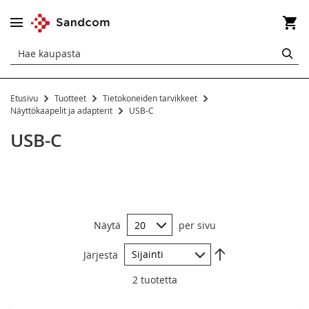
Os
HA
Etusivu
Tuotteet
Tietokoneiden tarvikkeet
Näyttökaapelit ja adapterit
Näyttökaapelit ja adapterit
USB-C
DisplayPort
USB-C
HDMI
Mini DisplayPort
USB-C
Näytä
per sivu
Aseta
Järjestä
laskevaan
järjestykseen
2
tuotetta