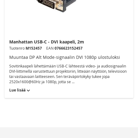
Manhattan USB-C - DVI kaapeli, 2m
Tuotenro
M152457
EAN
0766623152457
Muuntaa DP Alt Mode-signaalin DVI 1080p ulostuloksi
Sovitinkaapeli lähettämään USB-C lähteestä video- ja audiosignaalin
DVI-liittimellä varustettuun projektoriin, litteään näyttöön, televisioon
tai vastaavaan laitteeseen. Sen teräväpiirtokyky tukee jopa
2520x1600@60Hz ja 1080p, jotta se ...
Lue lisää