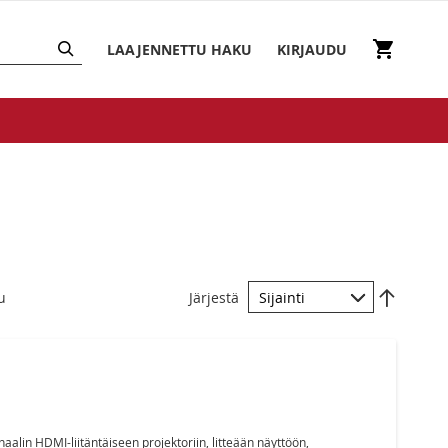
HAKU
Ostosko
LAAJENNETTU HAKU
KIRJAUDU
Aseta
u
Järjestä
laskeva
järjest
alin HDMI-liitäntäiseen projektoriin, litteään näyttöön,