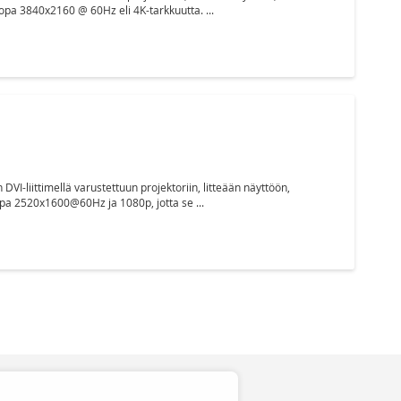
opa 3840x2160 @ 60Hz eli 4K-tarkkuutta. ...
VI-liittimellä varustettuun projektoriin, litteään näyttöön,
jopa 2520x1600@60Hz ja 1080p, jotta se ...