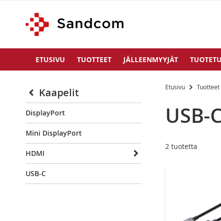
ETUSIVU
TUOTTEET
JÄLLEENMYYJÄT
TUOTETU
Etusivu
Tuottee
Kaapelit
USB-
DisplayPort
Mini DisplayPort
2
tuotetta
HDMI
USB-C