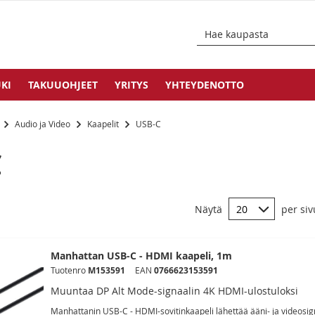
KI
TAKUUOHJEET
YRITYS
YHTEYDENOTTO
t
Audio ja Video
Kaapelit
USB-C
C
Näytä
per siv
Manhattan USB-C - HDMI kaapeli, 1m
Tuotenro
M153591
EAN
0766623153591
Muuntaa DP Alt Mode-signaalin 4K HDMI-ulostuloksi
Manhattanin USB-C - HDMI-sovitinkaapeli lähettää ääni- ja videosigna