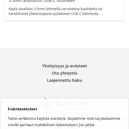
3.5mm audioliitin USB-C liittimeen
Käytä tavallista 3.5mm liittimellä varustettua kuuloketta tai
handsfreetä yhteensopivan puhelimen USB-C liittimestä.
Yksityisyys ja evästeet
Ota yhteyttä
Laajennettu haku
Evästeasetukset
Tämä verkkosivu käyttää evästeitä. Käytämme niitä tarjotaksemme
sinulle parhaan mahdollisen kokemuksen. Jos jatkat
Sandcom Oy