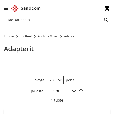
Os
HA
Etusivu
Tuotteet
Audio ja Video
Adapterit
Audio ja Video
Adapterit
Adapterit
Kaapelit
Telineet
Näytä
per sivu
Aseta
Järjestä
laskevaan
järjestykseen
1
tuote