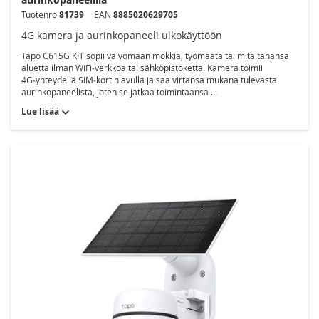
Tuotenro
81739
EAN
8885020629705
4G kamera ja aurinkopaneeli ulkokäyttöön
Tapo C615G KIT sopii valvomaan mökkiä, työmaata tai mitä tahansa
aluetta ilman WiFi‑verkkoa tai sähköpistoketta. Kamera toimii
4G‑yhteydellä SIM‑kortin avulla ja saa virtansa mukana tulevasta
aurinkopaneelista, joten se jatkaa toimintaansa ...
Lue lisää