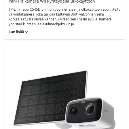
Pan/Tilt kamera WiFi-yhteydellä ulkokäyttöön
TP-Link Tapo C545D on monipuolinen sisä- ja ulkokäyttöön suunniteltu
valvontakamera, joka tarjoaa kattavan 360° valvonnan sekä
korkealaatuista kuvaa kahden 2K-tasoisen linssin avulla. Kamera
yhdistää kiinteän laajakulmaobjektiivin ja ...
Lue lisää