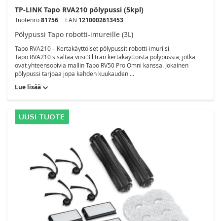
TP-LINK Tapo RVA210 pölypussi (5kpl)
Tuotenro
81756
EAN
1210002613453
Pölypussi Tapo robotti-imureille (3L)
Tapo RVA210 – Kertakäyttöiset pölypussit robotti-imuriisi
Tapo RVA210 sisältää viisi 3 litran kertakäyttöistä pölypussia, jotka
ovat yhteensopivia mallin Tapo RV50 Pro Omni kanssa. Jokainen
pölypussi tarjoaa jopa kahden kuukauden ...
Lue lisää