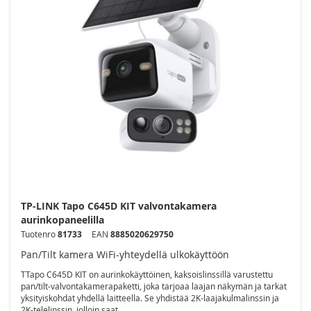
TP-LINK Tapo C645D KIT valvontakamera
aurinkopaneelilla
Tuotenro
81733
EAN
8885020629750
Pan/Tilt kamera WiFi-yhteydellä ulkokäyttöön
TTapo C645D KIT on aurinkokäyttöinen, kaksoislinssillä varustettu
pan/tilt-valvontakamerapaketti, joka tarjoaa laajan näkymän ja tarkat
yksityiskohdat yhdellä laitteella. Se yhdistää 2K-laajakulmalinssin ja
2K-telelinssin, jolloin saat ...