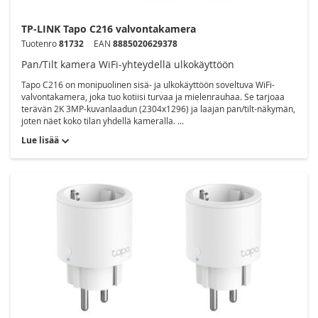
TP-LINK Tapo C216 valvontakamera
Tuotenro
81732
EAN
8885020629378
Pan/Tilt kamera WiFi-yhteydellä ulkokäyttöön
Tapo C216 on monipuolinen sisä- ja ulkokäyttöön soveltuva WiFi-
valvontakamera, joka tuo kotiisi turvaa ja mielenrauhaa. Se tarjoaa
terävän 2K 3MP-kuvanlaadun (2304x1296) ja laajan pan/tilt-näkymän,
joten näet koko tilan yhdellä kameralla. ...
Lue lisää