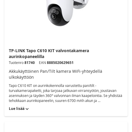
TP-LINK Tapo C610 KIT valvontakamera
aurinkopaneelilla
Tuotenro
81740
EAN
8885020629651
Akkukäyttöinen Pan/Tilt kamera WiFi-yhteydellä
ulkokäyttöön
Tapo C610 KIT on aurinkokennolla varustettu pan/tilt -
turvakamerapaketti, joka tarjoaa jatkuvan virransyötön, joustavan
asennuksen ja täyden 360° valvonnan ilman kaapelointia. Se yhdistää
tehokkaan aurinkopaneelin, suuren 6700 mAh akun ja ...
Lue lisää