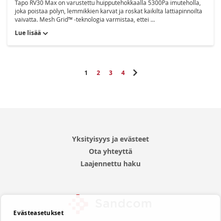
Tapo RV30 Max on varustettu huipputehokkaalla 5300Pa imuteholla,
joka poistaa pölyn, lemmikkien karvat ja roskat kaikilta lattiapinnoilta
vaivatta. Mesh Grid™ -teknologia varmistaa, ettei ...
Lue lisää
Sivu
Luet tällä hetkellä sivua
Sivu
Sivu
Sivu
Sivu
Seuraava
1
2
3
4
Yksityisyys ja evästeet
Ota yhteyttä
Laajennettu haku
Evästeasetukset