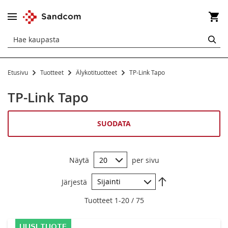
Os
HA
Etusivu
Tuotteet
Älykotituotteet
TP-Link Tapo
Älykotituotteet
TP-Link Tapo
TP-Link Tapo
Älylukot ja tarvikkeet
SUODATA
Näytä
per sivu
Aseta
Järjestä
laskevaan
järjestykseen
Tuotteet
1
-
20
/
75