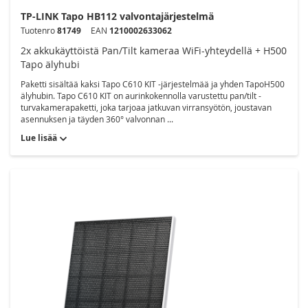
TP-LINK Tapo HB112 valvontajärjestelmä
Tuotenro
81749
EAN
1210002633062
2x akkukäyttöistä Pan/Tilt kameraa WiFi-yhteydellä + H500
Tapo älyhubi
Paketti sisältää kaksi Tapo C610 KIT -järjestelmää ja yhden TapoH500
älyhubin. Tapo C610 KIT on aurinkokennolla varustettu pan/tilt -
turvakamerapaketti, joka tarjoaa jatkuvan virransyötön, joustavan
asennuksen ja täyden 360° valvonnan ...
Lue lisää