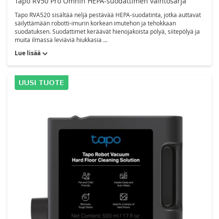
Tapo RV50 Pro Omnin HEPA-suodattimen vaihtosarja
Tapo RVA520 sisältää neljä pestävää HEPA-suodatinta, jotka auttavat
säilyttämään robotti-imurin korkean imutehon ja tehokkaan
suodatuksen. Suodattimet keräävät hienojakoista pölyä, siitepölyä ja
muita ilmassa leviäviä hiukkasia ...
Lue lisää