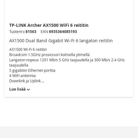
TP-LINK Archer AX1500 WiFi 6 reititin
Tuotenro
81563
EAN
6935364085193
AX1500 Dual Band Gigabit Wi-Fi 6 langaton reititin
AX1500 Wi-Fi 6 reititin
Broadcom 1.5GHz prosessori kolmella ytimellä
Langaton nopeus 1201 Mb/s 5 GHz taajuudella ja 300 Mb/s 2.4 GHz
taajuudella
5 gigabitin Ethernet-porttia
4 WiFi-antennia
Downlink ja Uplink ...
Lue lisää