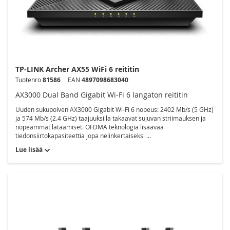
TP-LINK Archer AX55 WiFi 6 reititin
Tuotenro
81586
EAN
4897098683040
AX3000 Dual Band Gigabit Wi-Fi 6 langaton reititin
Uuden sukupolven AX3000 Gigabit Wi-Fi 6 nopeus: 2402 Mb/s (5 GHz)
ja 574 Mb/s (2.4 GHz) taajuuksilla takaavat sujuvan striimauksen ja
nopeammat lataamiset. OFDMA teknologia lisäävää
tiedonsiirtokapasiteettia jopa nelinkertaiseksi ...
Lue lisää