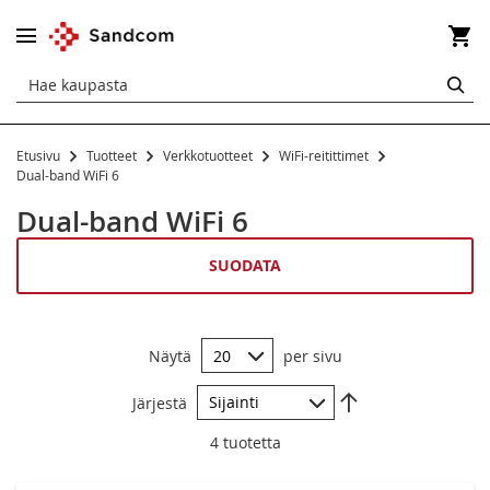
Os
HA
Etusivu
Tuotteet
Verkkotuotteet
WiFi-reitittimet
WiFi-reitittimet
Dual-band WiFi 6
Perusreititin
Dual-band WiFi 6
Dual-band AC
SUODATA
Dual-band WiFi 6
WiFi 7
Näytä
per sivu
Aseta
Järjestä
laskevaan
järjestykseen
4
tuotetta