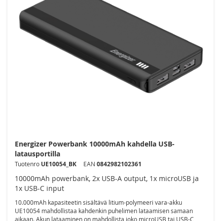
Energizer Powerbank 10000mAh kahdella USB-
latausportilla
Tuotenro
UE10054_BK
EAN
0842982102361
10000mAh powerbank, 2x USB-A output, 1x microUSB ja
1x USB-C input
10.000mAh kapasiteetin sisältävä litium-polymeeri vara-akku
UE10054 mahdollistaa kahdenkin puhelimen lataamisen samaan
aikaan. Akun lataaminen on mahdollista joko microUSB tai USB-C