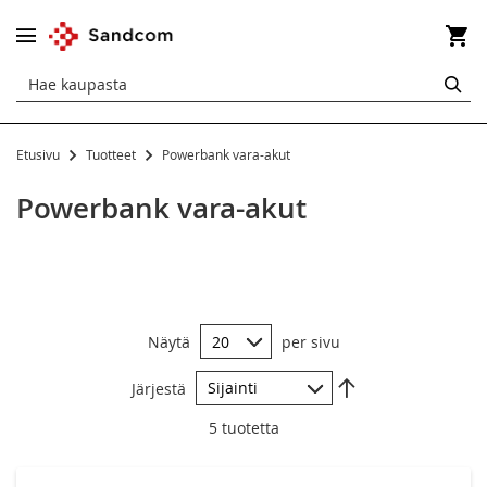
Os
HA
Etusivu
Tuotteet
Powerbank vara-akut
Tuotteet
Powerbank vara-akut
TULEVAT TUOTTEET
UUDET TUOTTEET
Valvontakamerat
Näytä
per sivu
Verkkotuotteet
Aseta
FOODCYCLER
Järjestä
laskevaan
järjestykseen
5
tuotetta
Puhelimet
Matkapuhelintarvikkeet