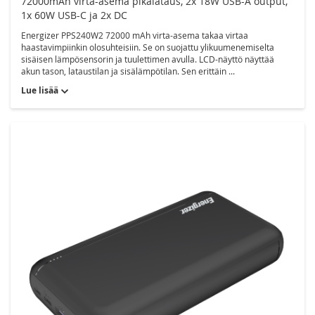
72000mAh virta-asema pikalataus, 2x 18W USB-A output,
1x 60W USB-C ja 2x DC
Muut
Energizer PPS240W2 72000 mAh virta-asema takaa virtaa
haastavimpiinkin olosuhteisiin. Se on suojattu ylikuumenemiselta
Poistotuotteet
sisäisen lämpösensorin ja tuulettimen avulla. LCD-näyttö näyttää
akun tason, lataustilan ja sisälämpötilan. Sen erittäin ...
Lue lisää