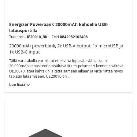
Energizer Powerbank 20000mAh kahdella USB-
latausportilla
Tuotenro
UE20010_BK
EAN
0842982102408
20000mAh powerbank, 2x USB-A output, 1x microUSB ja
1x USB-C input
Tällä vara-akulla varmistut ettei virta lopu väärään aikaan.
20.000mAh kapasiteetin sisältävä litium-polymeeri kennot sisältävä
UE20010 lataa kahtakin laitetta samaan aikaan ja virta riittää myös
tabletin lataamiseen. UE20010 on ...
Lue lisää