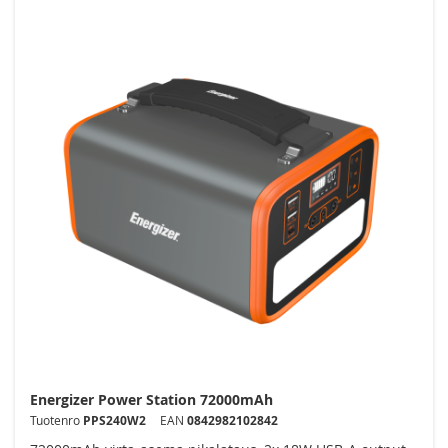
Powerbank vara-akut
Handsfreet ja kuulokkeet
Muistit
Tablettien tarvikkeet
Näyttöjen ja televisioiden telineet
Tietokoneiden tarvikkeet
Audio ja Video
Puhdistusvälineet
Älykotituotteet
Energizer Power Station 72000mAh
Paristot ja Akut
Tuotenro
PPS240W2
EAN
0842982102842
LED-valaisimet