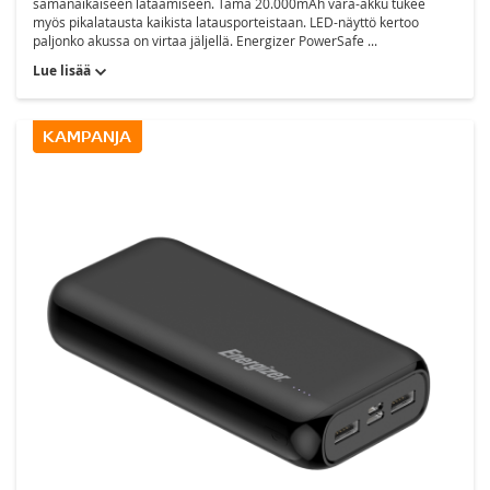
samanaikaiseen lataamiseen. Tämä 20.000mAh vara-akku tukee
myös pikalatausta kaikista latausporteistaan. LED-näyttö kertoo
paljonko akussa on virtaa jäljellä. Energizer PowerSafe ...
Lue lisää