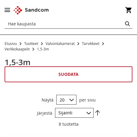
Os
HA
Etusivu
Tuotteet
Valvontakamerat
Tarvikkeet
Verkkokaapelit
Verkkokaapelit
1,5-3m
0,25-1m
1,5-3m
1,5-3m
SUODATA
5-7,5m
10-15m
Näytä
per sivu
20-30m
Aseta
Järjestä
laskevaan
50-305m
järjestykseen
8
tuotetta
Tarvikkeet ja työkalut