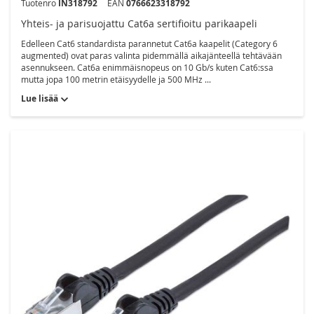
Tuotenro
IN318792
EAN
0766623318792
Yhteis- ja parisuojattu Cat6a sertifioitu parikaapeli
Edelleen Cat6 standardista parannetut Cat6a kaapelit (Category 6
augmented) ovat paras valinta pidemmällä aikajänteellä tehtävään
asennukseen. Cat6a enimmäisnopeus on 10 Gb/s kuten Cat6:ssa
mutta jopa 100 metrin etäisyydelle ja 500 MHz ...
Lue lisää