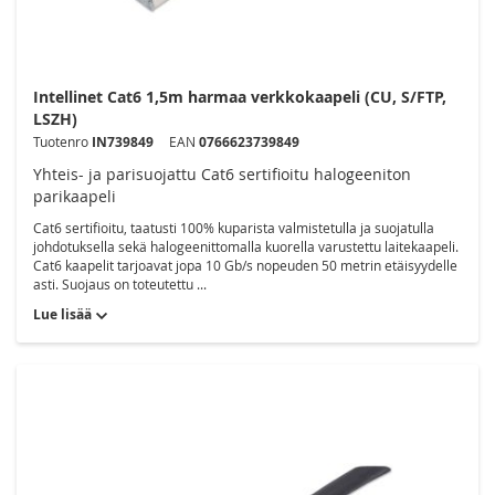
Intellinet Cat6 1,5m harmaa verkkokaapeli (CU, S/FTP,
LSZH)
Tuotenro
IN739849
EAN
0766623739849
Yhteis- ja parisuojattu Cat6 sertifioitu halogeeniton
parikaapeli
Cat6 sertifioitu, taatusti 100% kuparista valmistetulla ja suojatulla
johdotuksella sekä halogeenittomalla kuorella varustettu laitekaapeli.
Cat6 kaapelit tarjoavat jopa 10 Gb/s nopeuden 50 metrin etäisyydelle
asti. Suojaus on toteutettu ...
Lue lisää