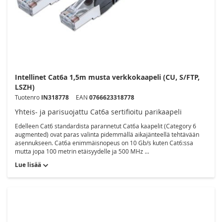
Intellinet Cat6a 1,5m musta verkkokaapeli (CU, S/FTP,
LSZH)
Tuotenro
IN318778
EAN
0766623318778
Yhteis- ja parisuojattu Cat6a sertifioitu parikaapeli
Edelleen Cat6 standardista parannetut Cat6a kaapelit (Category 6
augmented) ovat paras valinta pidemmällä aikajänteellä tehtävään
asennukseen. Cat6a enimmäisnopeus on 10 Gb/s kuten Cat6:ssa
mutta jopa 100 metrin etäisyydelle ja 500 MHz ...
Lue lisää