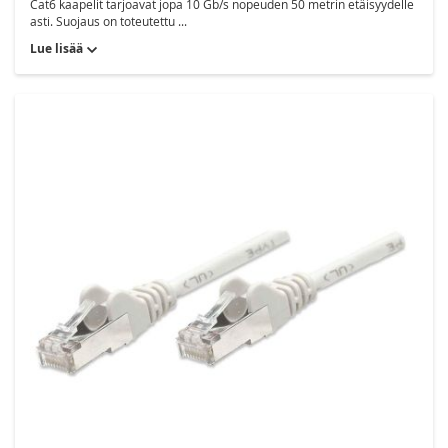
Cat6 kaapelit tarjoavat jopa 10 Gb/s nopeuden 50 metrin etäisyydelle
asti. Suojaus on toteutettu ...
Lue lisää