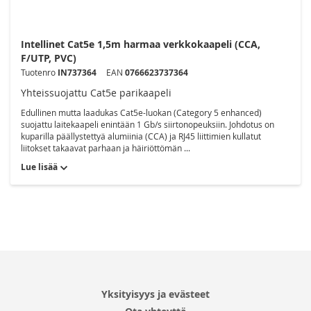
Intellinet Cat5e 1,5m harmaa verkkokaapeli (CCA,
F/UTP, PVC)
Tuotenro
IN737364
EAN
0766623737364
Yhteissuojattu Cat5e parikaapeli
Edullinen mutta laadukas Cat5e-luokan (Category 5 enhanced)
suojattu laitekaapeli enintään 1 Gb/s siirtonopeuksiin. Johdotus on
kuparilla päällystettyä alumiinia (CCA) ja RJ45 liittimien kullatut
liitokset takaavat parhaan ja häiriöttömän ...
Lue lisää
Yksityisyys ja evästeet