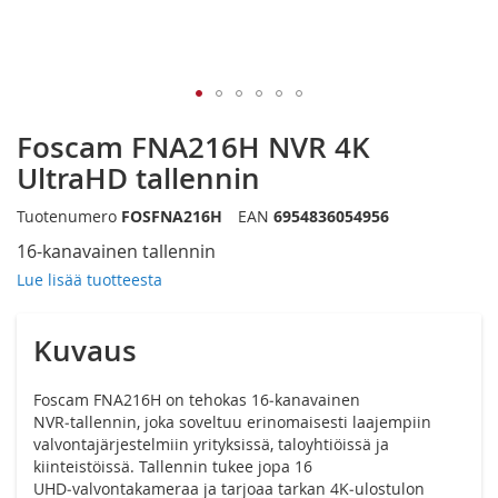
Siirry
Foscam FNA216H NVR 4K
kuvagallerian
alkuun
UltraHD tallennin
Tuotenumero
FOSFNA216H
EAN
6954836054956
16-kanavainen tallennin
Lue lisää tuotteesta
Kuvaus
Foscam FNA216H on tehokas 16‑kanavainen
NVR‑tallennin, joka soveltuu erinomaisesti laajempiin
valvontajärjestelmiin yrityksissä, taloyhtiöissä ja
kiinteistöissä. Tallennin tukee jopa 16
UHD‑valvontakameraa ja tarjoaa tarkan 4K‑ulostulon