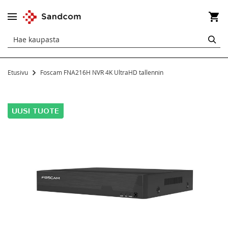
Os
HA
Etusivu
Foscam FNA216H NVR 4K UltraHD tallennin
Siirry
kuvagallerian
loppuun