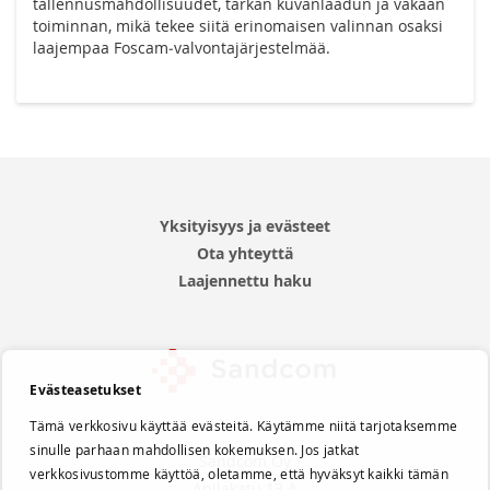
tallennusmahdollisuudet, tarkan kuvanlaadun ja vakaan
toiminnan, mikä tekee siitä erinomaisen valinnan osaksi
laajempaa Foscam‑valvontajärjestelmää.
Yksityisyys ja evästeet
Ota yhteyttä
Laajennettu haku
Evästeasetukset
Tämä verkkosivu käyttää evästeitä. Käytämme niitä tarjotaksemme
sinulle parhaan mahdollisen kokemuksen. Jos jatkat
Sandcom Oy
verkkosivustomme käyttöä, oletamme, että hyväksyt kaikki tämän
Apilakatu 13 A