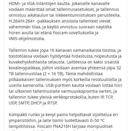
HDMI‑ ja VGA‑liitäntöjen kautta. Jokaiselle kanavalle
voidaan määrittää omat tallennusasetukset, ja tallennus
onnistuu aikataulun tai liikkeentunnistuksen perusteella.
H.264/H.264+ ‑pakkauksen ansiosta tallenteet vievät
vähemmän tilaa, ja käyttö onnistuu suoraan näytöltä
hiiren avulla tai etänä Foscam‑sovelluksella ja
VMS‑ohjelmistolla.
Tallennin tukee jopa 16 kanavan samanaikaista toistoa, ja
toistotilassa voidaan hyödyntää hidastusta, nopeutusta ja
kuvakehyskohtaista selausta. Laitteessa on kaksi sisäistä
kovalevypaikkaa, joihin voidaan asentaa yhteensä jopa 32
TB tallennustilaa (2 × 16 TB). Tämä mahdollistaa
pitkäaikaisen tallennuksen myös korkeilla resoluutioilla ja
useilla kameroilla. USB‑porttien kautta voidaan liittää hiiri
tai ulkoinen tallennuslaite varmuuskopiointia varten, ja
tallennin tukee yleisiä verkkoprotokollia, kuten IP, TCP,
UDP, SMTP, DHCP ja RTSP.
Kompakti runko ja kevyt paino helpottavat sijoittelua eri
ympäristöihin, ja laite toimii luotettavasti 0–50 °C
lämpötiloissa. Foscam FNA216H tarjoaa monipuoliset