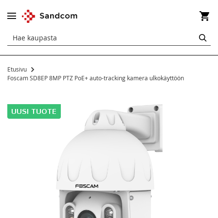
Os
HA
Etusivu
Foscam SD8EP 8MP PTZ PoE+ auto-tracking kamera ulkokäyttöön
Siirry
kuvagallerian
loppuun