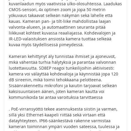
kuvanlaadun myös vaativissa ulko‑olosuhteissa. Laadukas
CMOS‑sensori, 4x optinen zoom ja jopa 50 metrin
yökuvaus takaavat selkeän näkymän sekä lähelle että
kauas. Kameran pan‑ ja tilt‑liike mahdollistaa laajan
valvonta‑alueen, ja automaattinen seuranta pitää
liikkuvat kohteet kuvassa reaaliajassa. Kohdevalojen ja
IR‑LED‑valaistuksen ansiosta kamera tuottaa selkeää
kuvaa myös täydellisessä pimeydessä.
Kameran kehittynyt äly tunnistaa ihmiset ja ajoneuvot,
mikä vähentää turhia hälytyksiä ja parantaa valvonnan
luotettavuutta. SD8EP reagoi tunkeilijoihin aktiivisesti:
kamera voi väläyttää kohdevaloja ja käynnistää jopa 120
dB sireenin, mikä toimii tehokkaana pelotteena.
Sisäänrakennettu mikrofoni ja kaiutin tarjoavat selkeän
kaksisuuntaisen äänen, joten kameran kautta voi
kommunikoida tai antaa varoituksia tarvittaessa
. PoE‑virransyöttö tekee asennuksesta siistin ja varman,
sillä yksi Ethernet‑kaapeli riittää sekä virtaan että
datayhteyteen. IP66‑säänkestävä rakenne varmistaa
kameran toiminnan ympäri vuoden sateessa, tuulessa ja