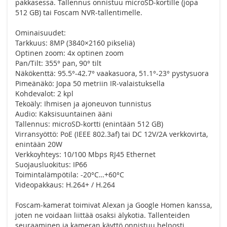
pakkasessa. Tallennus onnistuu microSD‑kortille (jopa
512 GB) tai Foscam NVR‑tallentimelle.
Ominaisuudet:
Tarkkuus: 8MP (3840×2160 pikseliä)
Optinen zoom: 4x optinen zoom
Pan/Tilt: 355° pan, 90° tilt
Näkökenttä: 95.5°-42.7° vaakasuora, 51.1°-23° pystysuora
Pimeänäkö: Jopa 50 metriin IR‑valaistuksella
Kohdevalot: 2 kpl
Tekoäly: Ihmisen ja ajoneuvon tunnistus
Audio: Kaksisuuntainen ääni
Tallennus: microSD‑kortti (enintään 512 GB)
Virransyöttö: PoE (IEEE 802.3af) tai DC 12V/2A verkkovirta,
enintään 20W
Verkkoyhteys: 10/100 Mbps RJ45 Ethernet
Suojausluokitus: IP66
Toimintalämpötila: -20°C…+60°C
Videopakkaus: H.264+ / H.264
Foscam‑kamerat toimivat Alexan ja Google Homen kanssa,
joten ne voidaan liittää osaksi älykotia. Tallenteiden
seuraaminen ja kameran käyttö onnistuu helposti