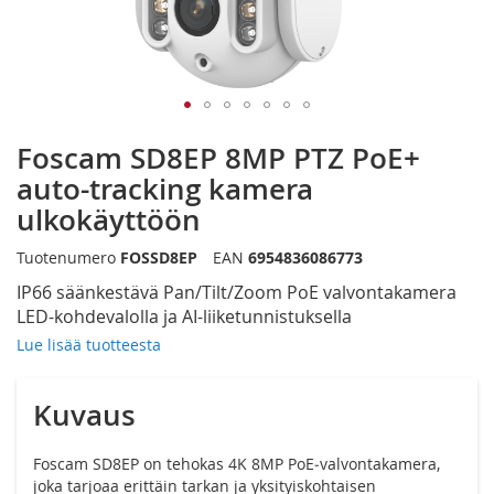
Siirry
Foscam SD8EP 8MP PTZ PoE+
kuvagallerian
alkuun
auto-tracking kamera
ulkokäyttöön
Tuotenumero
FOSSD8EP
EAN
6954836086773
IP66 säänkestävä Pan/Tilt/Zoom PoE valvontakamera
LED-kohdevalolla ja AI-liiketunnistuksella
Lue lisää tuotteesta
Kuvaus
Foscam SD8EP on tehokas 4K 8MP PoE‑valvontakamera,
joka tarjoaa erittäin tarkan ja yksityiskohtaisen