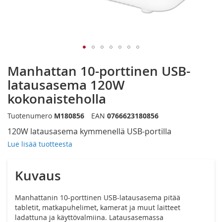
Siirry
Manhattan 10-porttinen USB-
kuvagallerian
alkuun
latausasema 120W
kokonaisteholla
Tuotenumero
M180856
EAN
0766623180856
120W latausasema kymmenellä USB-portilla
Lue lisää tuotteesta
Kuvaus
Manhattanin 10-porttinen USB-latausasema pitää
tabletit, matkapuhelimet, kamerat ja muut laitteet
ladattuna ja käyttövalmiina. Latausasemassa