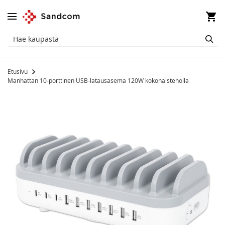
Os
HA
Etusivu
Manhattan 10-porttinen USB-latausasema 120W kokonaisteholla
Siirry
kuvagallerian
loppuun