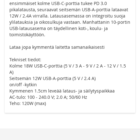
ensimmäiset kolme USB-C-porttia tukee PD 3.0
pikalatausta, seuraavat seitsemän USB-A-porttia lataavat
12W / 2.4A virralla. Latausasemassa on integroitu suoja
ylilatauksia ja oikosulkuja vastaan. Manhattanin 10-portin
USB-latausasema on täydellinen koti-, koulu- ja
toimistokäyttöön.
Lataa jopa kymmentä laitetta samanaikaisesti
Tekniset tiedot:
Kolme 18W USB-C-porttia (5 V / 3 A - 9 V / 2 A - 12 V / 1.5
A)
Seitsemän 12W USB-A-porttia (5 V / 2.4 A)
on/off -kytkin
Kymmenen 1.5cm leveää lataus- ja säilytyspaikkaa
AC-tulo: 100 - 240.0 V; 2.0 A; 50/60 Hz
Teho: 120W (max)