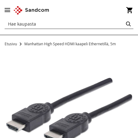
Os
HA
Etusivu
Manhattan High Speed HDMI kaapeli Ethernetillä, 5m
Siirry
kuvagallerian
loppuun