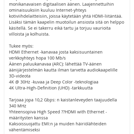
monikanavaisen digitaalisen äänen. Laajennettuihin
ominaisuuksiin kuuluu Internet-yhteys
kotiviihdelaitteisiin, joissa käytetään yhtä HDMI-liitäntää.
Lisäksi tämän kaapelin muotoilun ansiosta sitä on helppo
käsitellä. Se ei takerru eikä tartu ja torjuu vaurioita
villoista ja kolhuista.
Tukee myös:
HDMI Ethernet -kanavaa josta kaksisuuntainen
verkkoyhteys hopa 100 Mb/s
Äänen paluukanavaa (ARC): lähettää TV-äänen
äänijärjestelmän kautta ilman tarvetta audiokaapelille
3D-videota
4K @ 30Hz -kuvaa ja Deep Color -teknologiaa
4K Ultra-High-Definition (UHD) -tarkkuutta
Tarjoaa jopa 10,2 Gbps: n kaistanleveyden taajuudella
340 MHz
Yhteensopiva High Speed ??HDMI with Ethernet -
määritysten kanssa
Kaksoissuojattu EMI:n ja muiden häiriölähteiden
vähentämiseksi