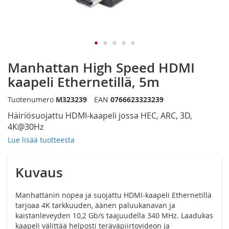
Siirry
Manhattan High Speed HDMI
kuvagallerian
alkuun
kaapeli Ethernetillä, 5m
Tuotenumero
M323239
EAN
0766623323239
Häiriösuojattu HDMI-kaapeli jossa HEC, ARC, 3D,
4K@30Hz
Lue lisää tuotteesta
Kuvaus
Manhattanin nopea ja suojattu HDMI-kaapeli Ethernetillä
tarjoaa 4K tarkkuuden, äänen paluukanavan ja
kaistanleveyden 10,2 Gb/s taajuudella 340 MHz. Laadukas
kaapeli välittää helposti teräväpiirtovideon ja