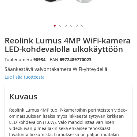
Siirry
Reolink Lumus 4MP WiFi-kamera
kuvagallerian
alkuun
LED-kohdevalolla ulkokäyttöön
Tuotenumero
90934
EAN
6972489770023
Säänkestävä valvontakamera WiFi-yhteydellä
Lue lisää tuotteesta
Kuvaus
Reolink Lumus 4MP tuo IP-kameroihin perinteisten video-
ominaisuuksien lisäksi myös liikkeestä syttyvän kirkkaan
LED-kohdevalon (1.6W). Valo mahdollistaa värillisen
videokuvan pimeälläkin sekä ehkäisee tehokkaasti
luvatonta liikkumista. Lumuksessa on paljon muitakin