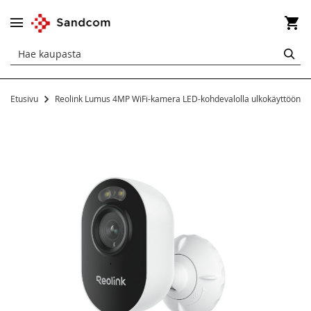
Os
HA
Etusivu
Reolink Lumus 4MP WiFi-kamera LED-kohdevalolla ulkokäyttöön
Siirry
kuvagallerian
loppuun