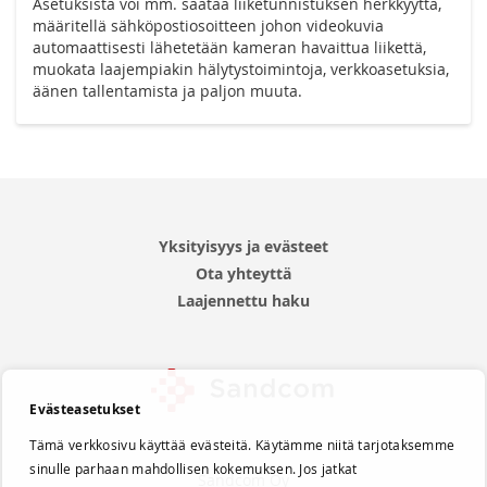
Asetuksista voi mm. säätää liiketunnistuksen herkkyyttä,
määritellä sähköpostiosoitteen johon videokuvia
automaattisesti lähetetään kameran havaittua liikettä,
muokata laajempiakin hälytystoimintoja, verkkoasetuksia,
äänen tallentamista ja paljon muuta.
Yksityisyys ja evästeet
Ota yhteyttä
Laajennettu haku
Evästeasetukset
Tämä verkkosivu käyttää evästeitä. Käytämme niitä tarjotaksemme
sinulle parhaan mahdollisen kokemuksen. Jos jatkat
Sandcom Oy