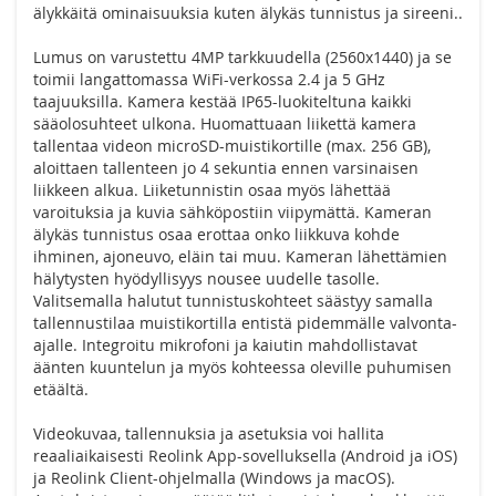
älykkäitä ominaisuuksia kuten älykäs tunnistus ja sireeni..
Lumus on varustettu 4MP tarkkuudella (2560x1440) ja se
toimii langattomassa WiFi-verkossa 2.4 ja 5 GHz
taajuuksilla. Kamera kestää IP65-luokiteltuna kaikki
sääolosuhteet ulkona. Huomattuaan liikettä kamera
tallentaa videon microSD-muistikortille (max. 256 GB),
aloittaen tallenteen jo 4 sekuntia ennen varsinaisen
liikkeen alkua. Liiketunnistin osaa myös lähettää
varoituksia ja kuvia sähköpostiin viipymättä. Kameran
älykäs tunnistus osaa erottaa onko liikkuva kohde
ihminen, ajoneuvo, eläin tai muu. Kameran lähettämien
hälytysten hyödyllisyys nousee uudelle tasolle.
Valitsemalla halutut tunnistuskohteet säästyy samalla
tallennustilaa muistikortilla entistä pidemmälle valvonta-
ajalle. Integroitu mikrofoni ja kaiutin mahdollistavat
äänten kuuntelun ja myös kohteessa oleville puhumisen
etäältä.
Videokuvaa, tallennuksia ja asetuksia voi hallita
reaaliaikaisesti Reolink App-sovelluksella (Android ja iOS)
ja Reolink Client-ohjelmalla (Windows ja macOS).