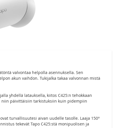
ätöntä valvontaa helpolla asennuksella. Sen
elpon akun vaihdon. Tukijalka takaa valvonnan mistä
lla yhdellä latauksella, kiitos C425:n tehokkaan
iin päivittäisiin tarkistuksiin kuin pidempiin
vat turvallisuutesi aivan uudelle tasolle. Laaja 150°
tunnistus tekevät Tapo C425:stä monipuolisen ja