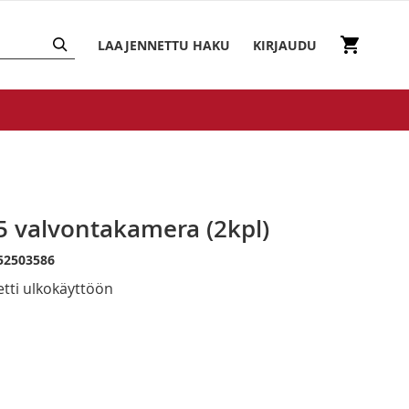
HAKU
Ostosko
LAAJENNETTU HAKU
KIRJAUDU
5 valvontakamera (2kpl)
52503586
tti ulkokäyttöön