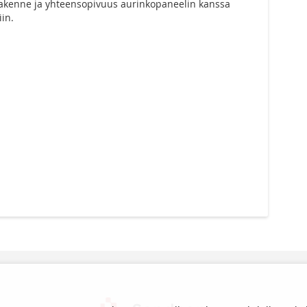
 rakenne ja yhteensopivuus aurinkopaneelin kanssa
iin.