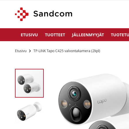
ETUSIVU
TUOTTEET
JÄLLEENMYYJÄT
TUOTETU
Etusivu
TP-LINK Tapo C425 valvontakamera (2kpl)
Siirry
kuvagallerian
loppuun