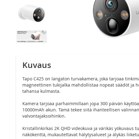
Siirry
kuvagallerian
alkuun
Kuvaus
Tapo C425 on langaton turvakamera, joka tarjoaa tinkim
magneettinen tukijalka mahdollistaa nopeat säädöt ja h
tahansa kulmasta.
Kamera tarjoaa parhaimmillaan jopa 300 päivän käyttöaja
10000mAh akun. Tämä tekee siitä ihanteellisen valinnan n
valvontajaksoihinkin.
Kristallinkirkas 2K QHD videokuva ja värikäs yökuvaus tuo
näkökenttä, mukautettavat hälytysalueet ja älykäs liike