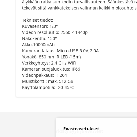
älykkään ratkaisun kodin turvallisuuteen. Säänkestävä
tekevät siitä vankkatekoisen valinnan kaikkiin olosuhteis
Tekniset tiedot:
Kuvasensori: 1/3''
Videon resoluutio: 2560 × 1440p
Näkökenttä: 150°
Akku:10000mAh
Kameran lataus: Micro-USB 5.0V, 2.0A
Yönäkö: 850 nm IR LED (15m)
Verkkoyhteys: 2.4 GHz WiFi
Kameran suojaluokitus: IP66
Videonpakkaus: H.264
Muistikortti: max. 512 GB
Käyttölämpötila: -20-45°C
Evästeasetukset
Yksityisyys ja evästeet