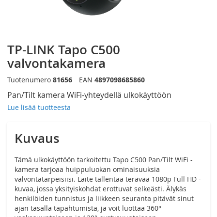
Siirry
TP-LINK Tapo C500
kuvagallerian
alkuun
valvontakamera
Tuotenumero
81656
EAN
4897098685860
Pan/Tilt kamera WiFi-yhteydellä ulkokäyttöön
Lue lisää tuotteesta
Kuvaus
Tämä ulkokäyttöön tarkoitettu Tapo C500 Pan/Tilt WiFi -
kamera tarjoaa huippuluokan ominaisuuksia
valvontatarpeisiisi. Laite tallentaa terävää 1080p Full HD -
kuvaa, jossa yksityiskohdat erottuvat selkeästi. Älykäs
henkilöiden tunnistus ja liikkeen seuranta pitävät sinut
ajan tasalla tapahtumista, ja voit luottaa 360°