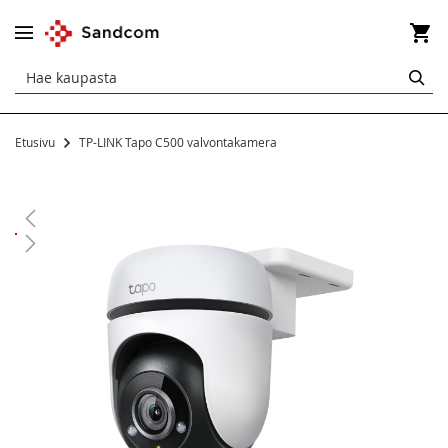
Os
HA
Etusivu
TP-LINK Tapo C500 valvontakamera
Siirry
kuvagallerian
loppuun