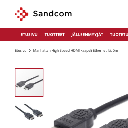
ETUSIVU
TUOTTEET
JÄLLEENMYYJÄT
TUOTETU
Etusivu
Manhattan High Speed HDMI kaapeli Ethernetillä, 5m
Siirry
kuvagallerian
loppuun