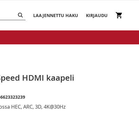
HAKU
Ostosko
LAAJENNETTU HAKU
KIRJAUDU
Speed HDMI kaapeli
66623323239
jossa HEC, ARC, 3D, 4K@30Hz