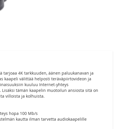
lä tarjoaa 4K tarkkuuden, äänen paluukanavan ja
 kaapeli välittää helposti teräväpiirtovideon ja
inaisuuksiin kuuluu Internet-yhteys
ää. Lisäksi tämän kaapelin muotoilun ansiosta sitä on
ta villoista ja kolhuista.
hteys hopa 100 Mb/s
telmän kautta ilman tarvetta audiokaapelille