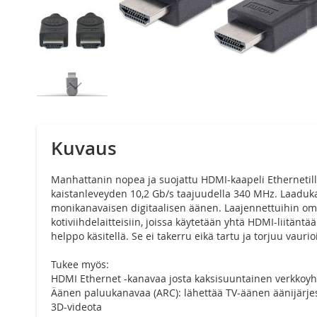
Siirry
kuvagallerian
alkuun
Kuvaus
Manhattanin nopea ja suojattu HDMI-kaapeli Ethernetil
kaistanleveyden 10,2 Gb/s taajuudella 340 MHz. Laadukas
monikanavaisen digitaalisen äänen. Laajennettuihin om
kotiviihdelaitteisiin, joissa käytetään yhtä HDMI-liitänt
helppo käsitellä. Se ei takerru eikä tartu ja torjuu vaurioi
Tukee myös:
HDMI Ethernet -kanavaa josta kaksisuuntainen verkkoy
Äänen paluukanavaa (ARC): lähettää TV-äänen äänijärjes
3D-videota