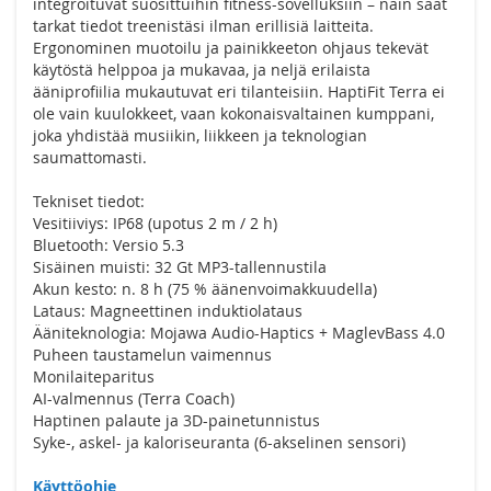
integroituvat suosittuihin fitness-sovelluksiin – näin saat
tarkat tiedot treenistäsi ilman erillisiä laitteita.
Ergonominen muotoilu ja painikkeeton ohjaus tekevät
käytöstä helppoa ja mukavaa, ja neljä erilaista
ääniprofiilia mukautuvat eri tilanteisiin. HaptiFit Terra ei
ole vain kuulokkeet, vaan kokonaisvaltainen kumppani,
joka yhdistää musiikin, liikkeen ja teknologian
saumattomasti.
Tekniset tiedot:
Vesitiiviys: IP68 (upotus 2 m / 2 h)
Bluetooth: Versio 5.3
Sisäinen muisti: 32 Gt MP3-tallennustila
Akun kesto: n. 8 h (75 % äänenvoimakkuudella)
Lataus: Magneettinen induktiolataus
Ääniteknologia: Mojawa Audio-Haptics + MaglevBass 4.0
Puheen taustamelun vaimennus
Monilaiteparitus
AI-valmennus (Terra Coach)
Haptinen palaute ja 3D-painetunnistus
Syke-, askel- ja kaloriseuranta (6-akselinen sensori)
Käyttöohje