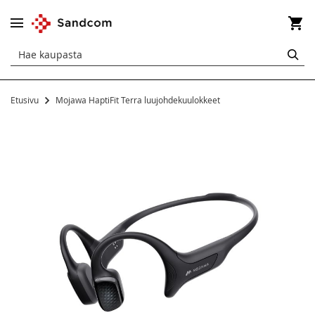
Os
HA
Etusivu
Mojawa HaptiFit Terra luujohdekuulokkeet
Siirry
kuvagallerian
loppuun