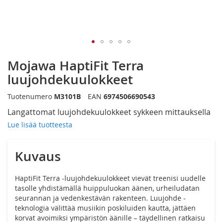
Siirry
Mojawa HaptiFit Terra
kuvagallerian
alkuun
luujohdekuulokkeet
Tuotenumero
M3101B
EAN
6974506690543
Langattomat luujohdekuulokkeet sykkeen mittauksella
Lue lisää tuotteesta
Kuvaus
HaptiFit Terra -luujohdekuulokkeet vievät treenisi uudelle
tasolle yhdistämällä huippuluokan äänen, urheiludatan
seurannan ja vedenkestävän rakenteen. Luujohde -
teknologia välittää musiikin poskiluiden kautta, jättäen
korvat avoimiksi ympäristön äänille – täydellinen ratkaisu