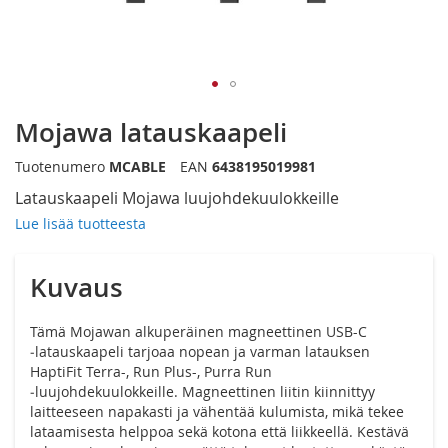
Siirry
Mojawa latauskaapeli
kuvagallerian
alkuun
Tuotenumero
MCABLE
EAN
6438195019981
Latauskaapeli Mojawa luujohdekuulokkeille
Lue lisää tuotteesta
Kuvaus
Tämä Mojawan alkuperäinen magneettinen USB-C
‑latauskaapeli tarjoaa nopean ja varman latauksen
HaptiFit Terra-, Run Plus-, Purra Run
‑luujohdekuulokkeille. Magneettinen liitin kiinnittyy
laitteeseen napakasti ja vähentää kulumista, mikä tekee
lataamisesta helppoa sekä kotona että liikkeellä. Kestävä