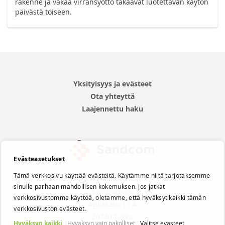
rakenne ja vakaa virransyöttö takaavat luotettavan käytön
päivästä toiseen.
Yksityisyys ja evästeet
Ota yhteyttä
Laajennettu haku
Evästeasetukset
Tämä verkkosivu käyttää evästeitä. Käytämme niitä tarjotaksemme
sinulle parhaan mahdollisen kokemuksen. Jos jatkat
Sandcom Oy
verkkosivustomme käyttöä, oletamme, että hyväksyt kaikki tämän
Apilakatu 13 A
verkkosivuston evästeet.
20740 Turku
Hyväksyn kaikki
Hyväksyn vain pakolliset
Valitse evästeet