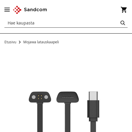
Os
HA
Etusivu
Mojawa latauskaapeli
Siirry
kuvagallerian
loppuun