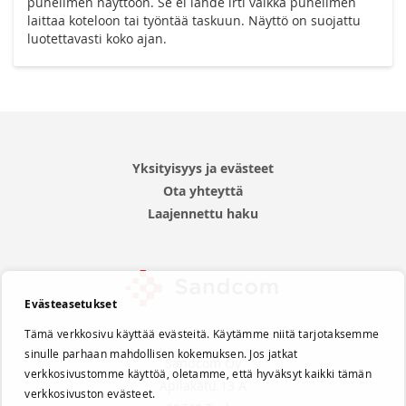
puhelimen näyttöön. Se ei lähde irti vaikka puhelimen
laittaa koteloon tai työntää taskuun. Näyttö on suojattu
luotettavasti koko ajan.
Yksityisyys ja evästeet
Ota yhteyttä
Laajennettu haku
Evästeasetukset
Tämä verkkosivu käyttää evästeitä. Käytämme niitä tarjotaksemme
sinulle parhaan mahdollisen kokemuksen. Jos jatkat
Sandcom Oy
verkkosivustomme käyttöä, oletamme, että hyväksyt kaikki tämän
Apilakatu 13 A
verkkosivuston evästeet.