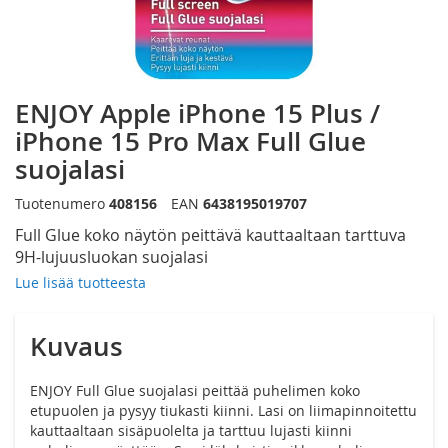
Siirry
ENJOY Apple iPhone 15 Plus /
kuvagallerian
alkuun
iPhone 15 Pro Max Full Glue
suojalasi
Tuotenumero
408156
EAN
6438195019707
Full Glue koko näytön peittävä kauttaaltaan tarttuva
9H-lujuusluokan suojalasi
Lue lisää tuotteesta
Kuvaus
ENJOY Full Glue suojalasi peittää puhelimen koko
etupuolen ja pysyy tiukasti kiinni. Lasi on liimapinnoitettu
kauttaaltaan sisäpuolelta ja tarttuu lujasti kiinni