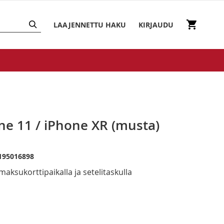
HAKU
Ostosko
LAAJENNETTU HAKU
KIRJAUDU
ne 11 / iPhone XR (musta)
195016898
maksukorttipaikalla ja setelitaskulla