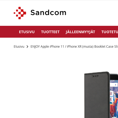
ETUSIVU
TUOTTEET
JÄLLEENMYYJÄT
TUOTETU
Etusivu
ENJOY Apple iPhone 11 / iPhone XR (musta) Booklet Case Sl
Siirry
kuvagallerian
loppuun