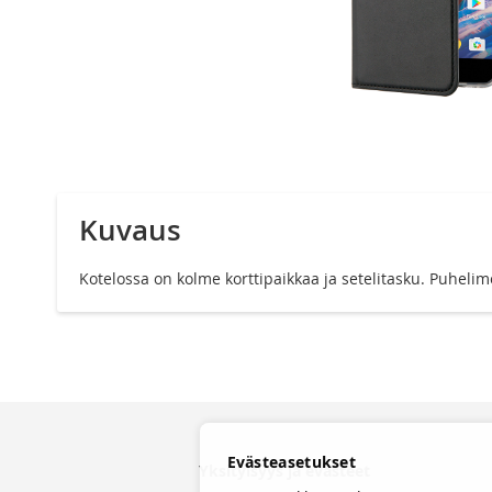
Siirry
kuvagallerian
alkuun
Kuvaus
Kotelossa on kolme korttipaikkaa ja setelitasku. Puheli
Evästeasetukset
Yksityisyys ja evästeet