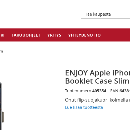
KI
TAKUUOHJEET
YRITYS
YHTEYDENOTTO
im
ENJOY Apple iPho
Booklet Case Slim
Tuotenumero
405354
EAN
6438
Ohut flip-suojakuori kolmella 
Lue lisää tuotteesta