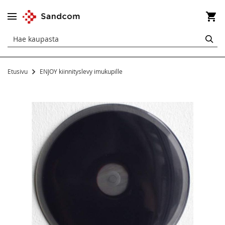
Os
HA
Etusivu
ENJOY kiinnityslevy imukupille
Siirry
kuvagallerian
loppuun