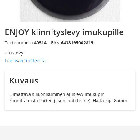
Siirry
ENJOY kiinnityslevy imukupille
kuvagallerian
alkuun
Tuotenumero
40514
EAN
6438195002815
aluslevy
Lue lisää tuotteesta
Kuvaus
Liimattava silikonikuminen aluslevy imukupin
kiinnittämistä varten (esim. autoteline). Halkaisija 85mm.