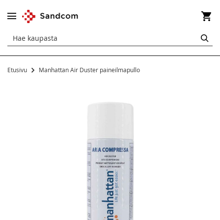
Os
HA
Etusivu
Manhattan Air Duster paineilmapullo
Siirry
kuvagallerian
loppuun