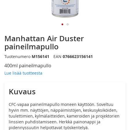
Siirry
Manhattan Air Duster
kuvagallerian
alkuun
paineilmapullo
Tuotenumero
M156141
EAN
0766623156141
400ml paineilmapullo
Lue lisää tuotteesta
Kuvaus
CFC-vapaa paineilmapullo moneen käyttöön. Soveltuu
hyvin mm. näyttöjen, näppäimistöjen, keskusyksiköiden,
tuulettimien, kylmälaitteiden, kameroiden ja projektorien
linssien puhdistamiseen. Herkkä painonappi ja
pidennyssuutin helpottavat työskentelyä.