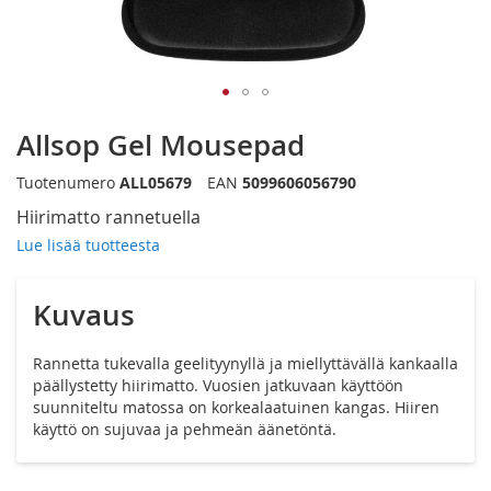
Siirry
Allsop Gel Mousepad
kuvagallerian
alkuun
Tuotenumero
ALL05679
EAN
5099606056790
Hiirimatto rannetuella
Lue lisää tuotteesta
Kuvaus
Rannetta tukevalla geelityynyllä ja miellyttävällä kankaalla
päällystetty hiirimatto. Vuosien jatkuvaan käyttöön
suunniteltu matossa on korkealaatuinen kangas. Hiiren
käyttö on sujuvaa ja pehmeän äänetöntä.