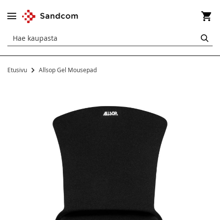
Os
HA
Etusivu
Allsop Gel Mousepad
Siirry
kuvagallerian
loppuun