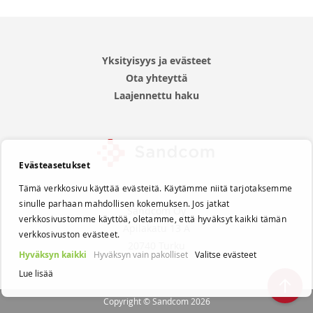
Yksityisyys ja evästeet
Ota yhteyttä
Laajennettu haku
Evästeasetukset
Tämä verkkosivu käyttää evästeitä. Käytämme niitä tarjotaksemme
sinulle parhaan mahdollisen kokemuksen. Jos jatkat
Sandcom Oy
verkkosivustomme käyttöä, oletamme, että hyväksyt kaikki tämän
Apilakatu 13 A
verkkosivuston evästeet.
20740 Turku
Hyväksyn kaikki
Hyväksyn vain pakolliset
Valitse evästeet
Lue lisää
Back
Copyright © Sandcom 2026
to