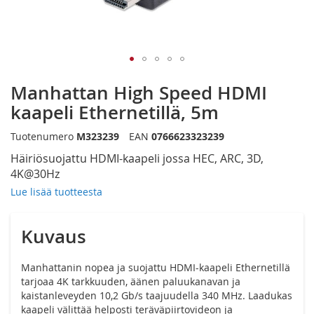
Siirry
Manhattan High Speed HDMI
kuvagallerian
alkuun
kaapeli Ethernetillä, 5m
Tuotenumero
M323239
EAN
0766623323239
Häiriösuojattu HDMI-kaapeli jossa HEC, ARC, 3D,
4K@30Hz
Lue lisää tuotteesta
Kuvaus
Manhattanin nopea ja suojattu HDMI-kaapeli Ethernetillä
tarjoaa 4K tarkkuuden, äänen paluukanavan ja
kaistanleveyden 10,2 Gb/s taajuudella 340 MHz. Laadukas
kaapeli välittää helposti teräväpiirtovideon ja