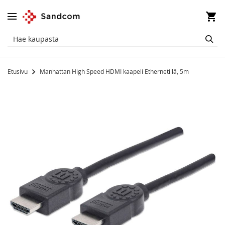
Os
HA
Etusivu
Manhattan High Speed HDMI kaapeli Ethernetillä, 5m
Siirry
kuvagallerian
loppuun