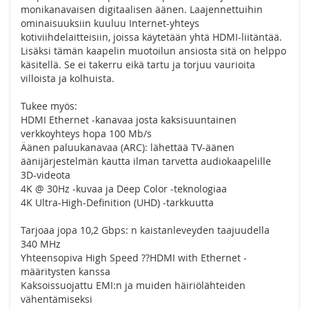
monikanavaisen digitaalisen äänen. Laajennettuihin
ominaisuuksiin kuuluu Internet-yhteys
kotiviihdelaitteisiin, joissa käytetään yhtä HDMI-liitäntää.
Lisäksi tämän kaapelin muotoilun ansiosta sitä on helppo
käsitellä. Se ei takerru eikä tartu ja torjuu vaurioita
villoista ja kolhuista.
Tukee myös:
HDMI Ethernet -kanavaa josta kaksisuuntainen
verkkoyhteys hopa 100 Mb/s
Äänen paluukanavaa (ARC): lähettää TV-äänen
äänijärjestelmän kautta ilman tarvetta audiokaapelille
3D-videota
4K @ 30Hz -kuvaa ja Deep Color -teknologiaa
4K Ultra-High-Definition (UHD) -tarkkuutta
Tarjoaa jopa 10,2 Gbps: n kaistanleveyden taajuudella
340 MHz
Yhteensopiva High Speed ??HDMI with Ethernet -
määritysten kanssa
Kaksoissuojattu EMI:n ja muiden häiriölähteiden
vähentämiseksi