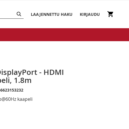
HAKU
Ostosko
LAAJENNETTU HAKU
KIRJAUDU
isplayPort - HDMI
li, 1.8m
66623153232
0p@60Hz kaapeli