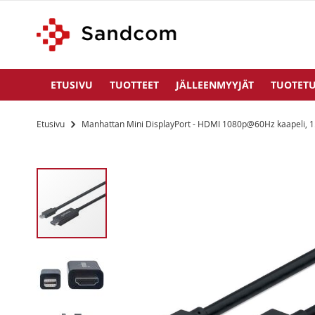
ETUSIVU
TUOTTEET
JÄLLEENMYYJÄT
TUOTETU
Etusivu
Manhattan Mini DisplayPort - HDMI 1080p@60Hz kaapeli, 
Siirry
kuvagallerian
loppuun