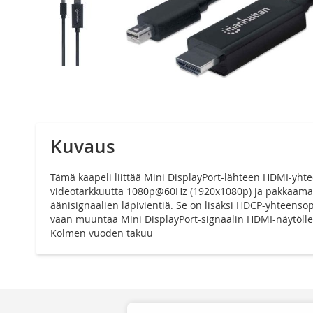
Siirry
kuvagallerian
alkuun
Kuvaus
Tämä kaapeli liittää Mini DisplayPort-lähteen HDMI-yht
videotarkkuutta 1080p@60Hz (1920x1080p) ja pakkaamatto
äänisignaalien läpivientiä. Se on lisäksi HDCP-yhteensopi
vaan muuntaa Mini DisplayPort-signaalin HDMI-näytölle
Kolmen vuoden takuu