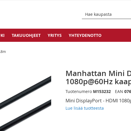
KI
TAKUUOHJEET
YRITYS
YHTEYDENOTTO
1.8m
Manhattan Mini D
1080p@60Hz kaape
Tuotenumero
M153232
EAN
07
Mini DisplayPort - HDMI 108
Lue lisää tuotteesta