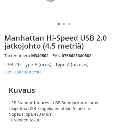
Siirry
Manhattan Hi-Speed USB 2.0
kuvagallerian
alkuun
jatkojohto (4.5 metriä)
Tuotenumero
M340502
EAN
0766623340502
USB 2.0, Type-A (uros) - Type-A (naaras)
Lue lisää tuotteesta
Kuvaus
USB Standard-A-uros - USB Standard-A-naaras
Laajentaa USB-kaapelia enintään 5 metriin
Nopeus jopa 480 Mb/s
10 vuoden takuu