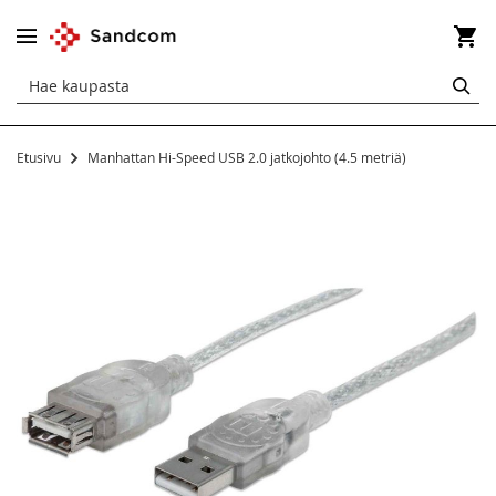
Os
HA
Etusivu
Manhattan Hi-Speed USB 2.0 jatkojohto (4.5 metriä)
Siirry
kuvagallerian
loppuun