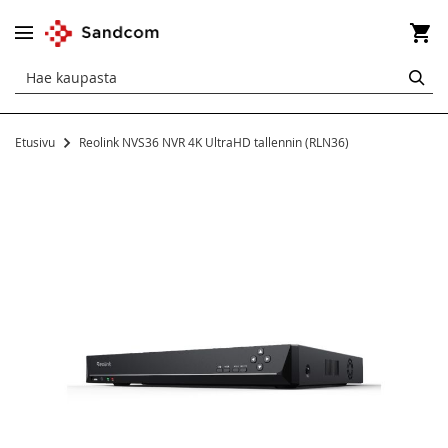
Os
HA
Etusivu
Reolink NVS36 NVR 4K UltraHD tallennin (RLN36)
Siirry
kuvagallerian
loppuun