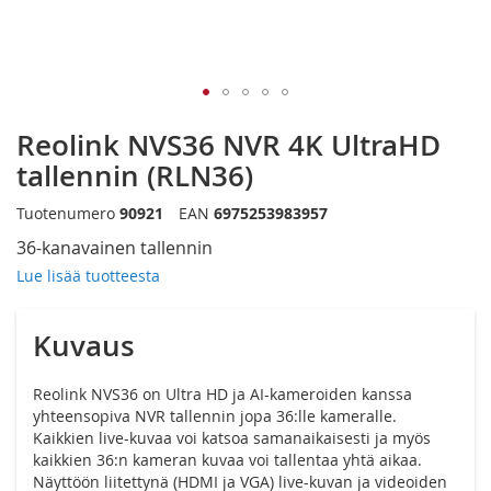
Siirry
Reolink NVS36 NVR 4K UltraHD
kuvagallerian
alkuun
tallennin (RLN36)
Tuotenumero
90921
EAN
6975253983957
36-kanavainen tallennin
Lue lisää tuotteesta
Kuvaus
Reolink NVS36 on Ultra HD ja AI-kameroiden kanssa
yhteensopiva NVR tallennin jopa 36:lle kameralle.
Kaikkien live-kuvaa voi katsoa samanaikaisesti ja myös
kaikkien 36:n kameran kuvaa voi tallentaa yhtä aikaa.
Näyttöön liitettynä (HDMI ja VGA) live-kuvan ja videoiden