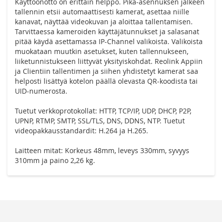
Käyttöönotto on erittäin helppo. Pika-asennuksen jälkeen
tallennin etsii automaattisesti kamerat, asettaa niille
kanavat, näyttää videokuvan ja aloittaa tallentamisen.
Tarvittaessa kameroiden käyttäjätunnukset ja salasanat
pitää käydä asettamassa IP-Channel valikoista. Valikoista
muokataan muutkin asetukset, kuten tallennukseen,
liiketunnistukseen liittyvät yksityiskohdat. Reolink Appiin
ja Clientiin tallentimen ja siihen yhdistetyt kamerat saa
helposti lisättyä kotelon päällä olevasta QR-koodista tai
UID-numerosta.
Tuetut verkkoprotokollat: HTTP, TCP/IP, UDP, DHCP, P2P,
UPNP, RTMP, SMTP, SSL/TLS, DNS, DDNS, NTP. Tuetut
videopakkausstandardit: H.264 ja H.265.
Laitteen mitat: Korkeus 48mm, leveys 330mm, syvyys
310mm ja paino 2,26 kg.