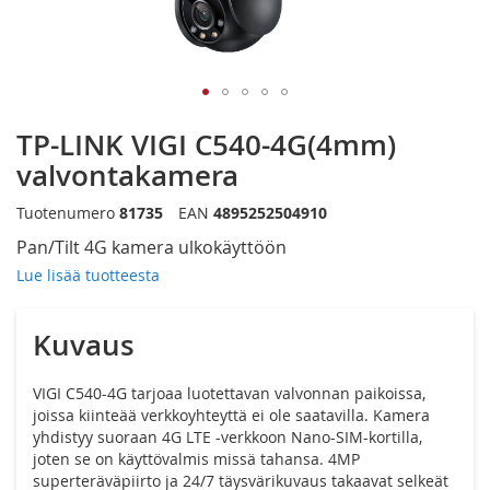
Siirry
TP-LINK VIGI C540-4G(4mm)
kuvagallerian
alkuun
valvontakamera
Tuotenumero
81735
EAN
4895252504910
Pan/Tilt 4G kamera ulkokäyttöön
Lue lisää tuotteesta
Kuvaus
VIGI C540-4G tarjoaa luotettavan valvonnan paikoissa,
joissa kiinteää verkkoyhteyttä ei ole saatavilla. Kamera
yhdistyy suoraan 4G LTE -verkkoon Nano-SIM-kortilla,
joten se on käyttövalmis missä tahansa. 4MP
superteräväpiirto ja 24/7 täysvärikuvaus takaavat selkeät