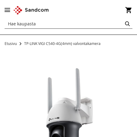
Os
HA
Etusivu
TP-LINK VIGI C540-4G(4mm) valvontakamera
Siirry
kuvagallerian
loppuun