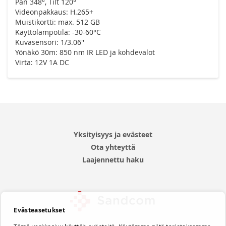
Pan 348°, Tilt 120°
Videonpakkaus: H.265+
Muistikortti: max. 512 GB
Käyttölämpötila: -30-60°C
Kuvasensori: 1/3.06''
Yönäkö 30m: 850 nm IR LED ja kohdevalot
Virta: 12V 1A DC
Yksityisyys ja evästeet
Ota yhteyttä
Laajennettu haku
Evästeasetukset