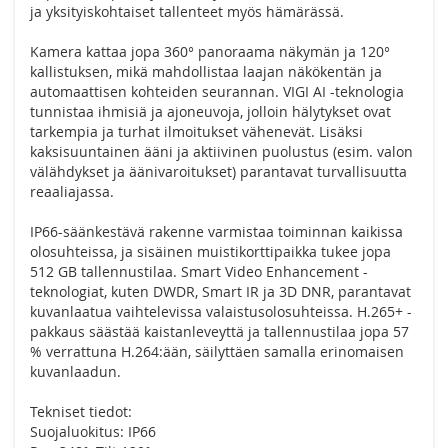
ja yksityiskohtaiset tallenteet myös hämärässä.
Kamera kattaa jopa 360° panoraama näkymän ja 120°
kallistuksen, mikä mahdollistaa laajan näkökentän ja
automaattisen kohteiden seurannan. VIGI AI -teknologia
tunnistaa ihmisiä ja ajoneuvoja, jolloin hälytykset ovat
tarkempia ja turhat ilmoitukset vähenevät. Lisäksi
kaksisuuntainen ääni ja aktiivinen puolustus (esim. valon
välähdykset ja äänivaroitukset) parantavat turvallisuutta
reaaliajassa.
IP66-säänkestävä rakenne varmistaa toiminnan kaikissa
olosuhteissa, ja sisäinen muistikorttipaikka tukee jopa
512 GB tallennustilaa. Smart Video Enhancement -
teknologiat, kuten DWDR, Smart IR ja 3D DNR, parantavat
kuvanlaatua vaihtelevissa valaistusolosuhteissa. H.265+ -
pakkaus säästää kaistanleveyttä ja tallennustilaa jopa 57
% verrattuna H.264:ään, säilyttäen samalla erinomaisen
kuvanlaadun.
Tekniset tiedot:
Suojaluokitus: IP66