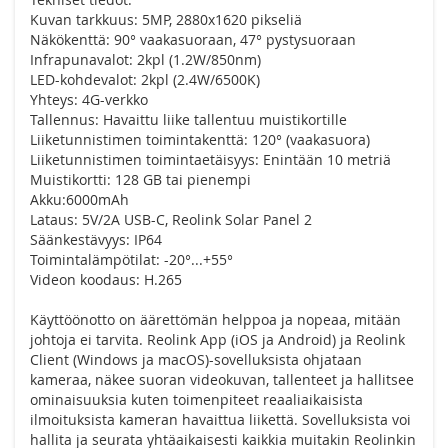
Kuvan tarkkuus: 5MP, 2880x1620 pikseliä
Näkökenttä: 90° vaakasuoraan, 47° pystysuoraan
Infrapunavalot: 2kpl (1.2W/850nm)
LED-kohdevalot: 2kpl (2.4W/6500K)
Yhteys: 4G-verkko
Tallennus: Havaittu liike tallentuu muistikortille
Liiketunnistimen toimintakenttä: 120° (vaakasuora)
Liiketunnistimen toimintaetäisyys: Enintään 10 metriä
Muistikortti: 128 GB tai pienempi
Akku:6000mAh
Lataus: 5V/2A USB-C, Reolink Solar Panel 2
Säänkestävyys: IP64
Toimintalämpötilat: -20°...+55°
Videon koodaus: H.265
Käyttöönotto on äärettömän helppoa ja nopeaa, mitään
johtoja ei tarvita. Reolink App (iOS ja Android) ja Reolink
Client (Windows ja macOS)-sovelluksista ohjataan
kameraa, näkee suoran videokuvan, tallenteet ja hallitsee
ominaisuuksia kuten toimenpiteet reaaliaikaisista
ilmoituksista kameran havaittua liikettä. Sovelluksista voi
hallita ja seurata yhtäaikaisesti kaikkia muitakin Reolinkin