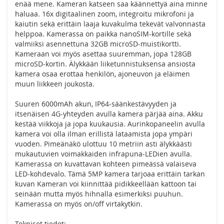
enää mene. Kameran katseen saa käännettyä aina minne
haluaa. 16x digitaalinen zoom, integroitu mikrofoni ja
kaiutin sekä erittäin laaja kuvakulma tekevät valvonnasta
helppoa. Kamerassa on paikka nanoSIM-kortille sekä
valmiiksi asennettuna 32GB microSD-muistikortti.
Kameraan voi myös asettaa suuremman, jopa 128GB
microSD-kortin. Älykkään liiketunnistuksensa ansiosta
kamera osaa erottaa henkilön, ajoneuvon ja eläimen
muun liikkeen joukosta.
Suuren 6000mAh akun, IP64-säänkestävyyden ja
itsenäisen 4G-yhteyden avulla kamera pärjää aina. Akku
kestää viikkoja ja jopa kuukausia. Aurinkopaneelin avulla
kamera voi olla ilman erillistä lataamista jopa ympäri
vuoden. Pimeänäkö ulottuu 10 metriin asti älykkäästi
mukautuvien voimakkaiden infrapuna-LEDien avulla.
Kamerassa on kuvattavan kohteen pimeässä valaiseva
LED-kohdevalo. Tämä 5MP kamera tarjoaa erittäin tarkan
kuvan Kameran voi kiinnittää pidikkeellään kattoon tai
seinään mutta myös hihnalla esimerkiksi puuhun.
Kamerassa on myös on/off virtakytkin.
Tekniset tiedot: