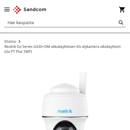
Os
HA
Etusivu
Reolink Go Series G430+SIM akkukäyttöinen 4G-älykamera ulkokäyttöön
(Go PT Plus 5MP)
Siirry
kuvagallerian
loppuun