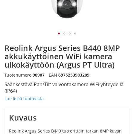
Siirry
Reolink Argus Series B440 8MP
kuvagallerian
alkuun
akkukäyttöinen WiFi kamera
ulkokäyttöön (Argus PT Ultra)
Tuotenumero
90907
EAN
6975253983209
Säänkestävä Pan/Tilt valvontakamera WiFi-yhteydellä
(IP64)
Lue lisää tuotteesta
Kuvaus
Reolink Argus Series B440 tuo erittäin tarkan 8MP kuvan