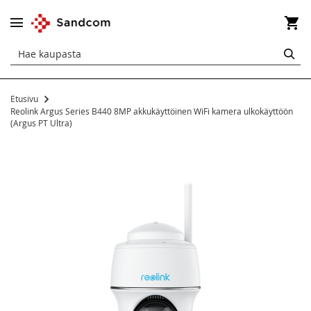
Os
HA
Etusivu
Reolink Argus Series B440 8MP akkukäyttöinen WiFi kamera ulkokäyttöön
(Argus PT Ultra)
Siirry
kuvagallerian
loppuun