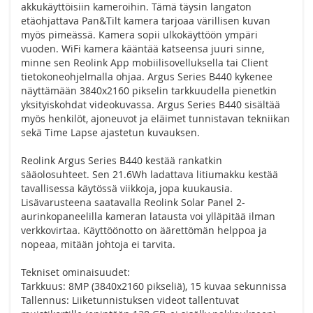
akkukäyttöisiin kameroihin. Tämä täysin langaton
etäohjattava Pan&Tilt kamera tarjoaa värillisen kuvan
myös pimeässä. Kamera sopii ulkokäyttöön ympäri
vuoden. WiFi kamera kääntää katseensa juuri sinne,
minne sen Reolink App mobiilisovelluksella tai Client
tietokoneohjelmalla ohjaa. Argus Series B440 kykenee
näyttämään 3840x2160 pikselin tarkkuudella pienetkin
yksityiskohdat videokuvassa. Argus Series B440 sisältää
myös henkilöt, ajoneuvot ja eläimet tunnistavan tekniikan
sekä Time Lapse ajastetun kuvauksen.
Reolink Argus Series B440 kestää rankatkin
sääolosuhteet. Sen 21.6Wh ladattava litiumakku kestää
tavallisessa käytössä viikkoja, jopa kuukausia.
Lisävarusteena saatavalla Reolink Solar Panel 2-
aurinkopaneelilla kameran latausta voi ylläpitää ilman
verkkovirtaa. Käyttöönotto on äärettömän helppoa ja
nopeaa, mitään johtoja ei tarvita.
Tekniset ominaisuudet:
Tarkkuus: 8MP (3840x2160 pikseliä), 15 kuvaa sekunnissa
Tallennus: Liiketunnistuksen videot tallentuvat