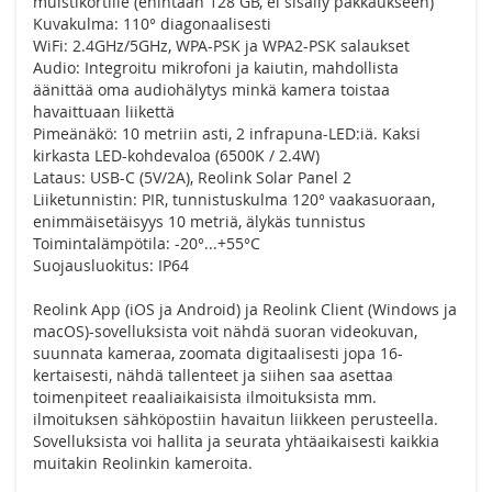
muistikortille (enintään 128 GB, ei sisälly pakkaukseen)
Kuvakulma: 110° diagonaalisesti
WiFi: 2.4GHz/5GHz, WPA-PSK ja WPA2-PSK salaukset
Audio: Integroitu mikrofoni ja kaiutin, mahdollista
äänittää oma audiohälytys minkä kamera toistaa
havaittuaan liikettä
Pimeänäkö: 10 metriin asti, 2 infrapuna-LED:iä. Kaksi
kirkasta LED-kohdevaloa (6500K / 2.4W)
Lataus: USB-C (5V/2A), Reolink Solar Panel 2
Liiketunnistin: PIR, tunnistuskulma 120° vaakasuoraan,
enimmäisetäisyys 10 metriä, älykäs tunnistus
Toimintalämpötila: -20°...+55°C
Suojausluokitus: IP64
Reolink App (iOS ja Android) ja Reolink Client (Windows ja
macOS)-sovelluksista voit nähdä suoran videokuvan,
suunnata kameraa, zoomata digitaalisesti jopa 16-
kertaisesti, nähdä tallenteet ja siihen saa asettaa
toimenpiteet reaaliaikaisista ilmoituksista mm.
ilmoituksen sähköpostiin havaitun liikkeen perusteella.
Sovelluksista voi hallita ja seurata yhtäaikaisesti kaikkia
muitakin Reolinkin kameroita.