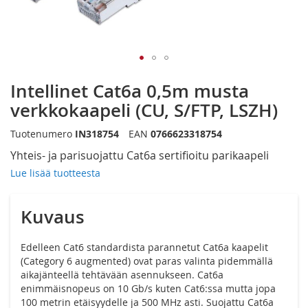
Siirry
Intellinet Cat6a 0,5m musta
kuvagallerian
alkuun
verkkokaapeli (CU, S/FTP, LSZH)
Tuotenumero
IN318754
EAN
0766623318754
Yhteis- ja parisuojattu Cat6a sertifioitu parikaapeli
Lue lisää tuotteesta
Kuvaus
Edelleen Cat6 standardista parannetut Cat6a kaapelit
(Category 6 augmented) ovat paras valinta pidemmällä
aikajänteellä tehtävään asennukseen. Cat6a
enimmäisnopeus on 10 Gb/s kuten Cat6:ssa mutta jopa
100 metrin etäisyydelle ja 500 MHz asti. Suojattu Cat6a