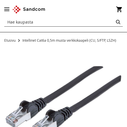
Os
HA
Etusivu
Intellinet Cat6a 0,5m musta verkkokaapeli (CU, S/FTP, LSZH)
Siirry
kuvagallerian
loppuun