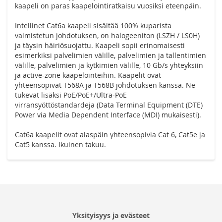
kaapeli on paras kaapelointiratkaisu vuosiksi eteenpäin.
Intellinet Cat6a kaapeli sisältää 100% kuparista
valmistetun johdotuksen, on halogeeniton (LSZH / LS0H)
ja täysin häiriösuojattu. Kaapeli sopii erinomaisesti
esimerkiksi palvelimien välille, palvelimien ja tallentimien
välille, palvelimien ja kytkimien välille, 10 Gb/s yhteyksiin
ja active-zone kaapelointeihin. Kaapelit ovat
yhteensopivat T568A ja T568B johdotuksen kanssa. Ne
tukevat lisäksi PoE/PoE+/Ultra-PoE
virransyöttöstandardeja (Data Terminal Equipment (DTE)
Power via Media Dependent Interface (MDI) mukaisesti).
Cat6a kaapelit ovat alaspäin yhteensopivia Cat 6, Cat5e ja
Cat5 kanssa. Ikuinen takuu.
Yksityisyys ja evästeet