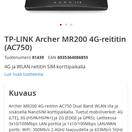
Siirry
TP-LINK Archer MR200 4G-reititin
kuvagallerian
alkuun
(AC750)
Tuotenumero
81439
EAN
6935364086855
4G ja WLAN reititin SIM-korttipaikalla
Lue lisää tuotteesta
Kuvaus
Archer MR200 4G-reititin AC750 Dual Band WLAN:illa ja
sisäisellä NanoSIM-korttipaikalla. Tuetut mobiiliverkot: 4G
(LTE), 3G (HSPA/HSPA+) ja 2G (EDGE ja GPRS). Laitteessa
3x10/100Mbps LAN porttia ja 1x10/100Mbps LAN/WAN
portti. WiFi: 300Mb/s 2.4GHz taajuudella ja 433Mb/s 5GHz