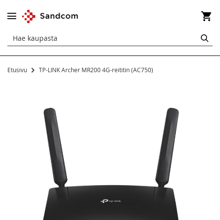
Os
HA
Etusivu
TP-LINK Archer MR200 4G-reititin (AC750)
Siirry
kuvagallerian
loppuun