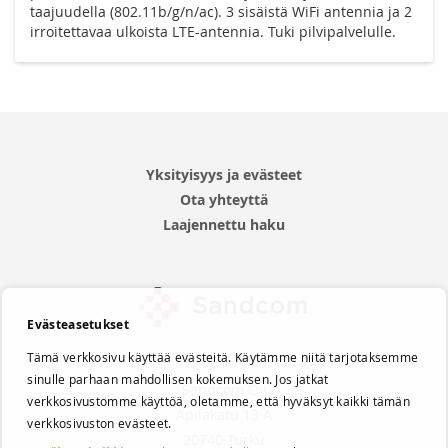
taajuudella (802.11b/g/n/ac). 3 sisäistä WiFi antennia ja 2
irroitettavaa ulkoista LTE-antennia. Tuki pilvipalvelulle.
Yksityisyys ja evästeet
Ota yhteyttä
Laajennettu haku
Evästeasetukset
Tämä verkkosivu käyttää evästeitä. Käytämme niitä tarjotaksemme
sinulle parhaan mahdollisen kokemuksen. Jos jatkat
Sandcom Oy
verkkosivustomme käyttöä, oletamme, että hyväksyt kaikki tämän
Apilakatu 13 A
verkkosivuston evästeet.
20740 Turku