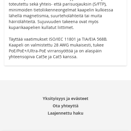
toteutettu sekä yhteis- että parisuojauksin (S/FTP),
minimoiden tietoliikenneongelmat kaapelin kulkiessa
lähellä magnetismia, suurteholähteitä tai muita
häiriölähteitä. Sujuvuuden takeena ovat myös
kuparikaapelien kullatut liittimet.
Täyttää vaatimukset ISO/IEC 11801 ja TIA/EIA 568B.
Kaapeli on valmistettu 28 AWG mukaisesti, tukee
PoE/PoE+/Ultra-PoE virransyöttöä ja on alaspäin
yhteensopiva Cat5e ja Cat5 kanssa.
Yksityisyys ja evästeet
Ota yhteyttä
Laajennettu haku