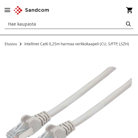
Os
HA
Etusivu
Intellinet Cat6 0,25m harmaa verkkokaapeli (CU, S/FTP, LSZH)
Siirry
kuvagallerian
loppuun