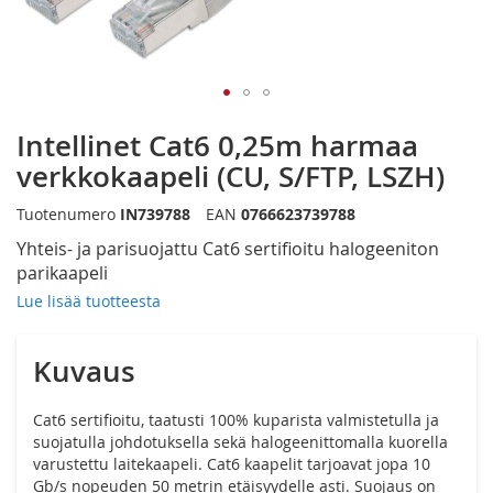
Siirry
Intellinet Cat6 0,25m harmaa
kuvagallerian
alkuun
verkkokaapeli (CU, S/FTP, LSZH)
Tuotenumero
IN739788
EAN
0766623739788
Yhteis- ja parisuojattu Cat6 sertifioitu halogeeniton
parikaapeli
Lue lisää tuotteesta
Kuvaus
Cat6 sertifioitu, taatusti 100% kuparista valmistetulla ja
suojatulla johdotuksella sekä halogeenittomalla kuorella
varustettu laitekaapeli. Cat6 kaapelit tarjoavat jopa 10
Gb/s nopeuden 50 metrin etäisyydelle asti. Suojaus on