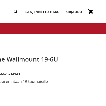
HAKU
Ostosko
LAAJENNETTU HAKU
KIRJAUDU
Line Wallmount 19-6U
66623714143
ppi enintään 19-tuumaisille