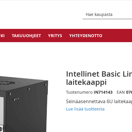
KI
TAKUUOHJEET
YRITYS
YHTEYDENOTTO
Intellinet Basic 
laitekaappi
Tuotenumero
IN714143
EAN
07
Seinäasennettava 6U laitekaa
Lue lisää tuotteesta