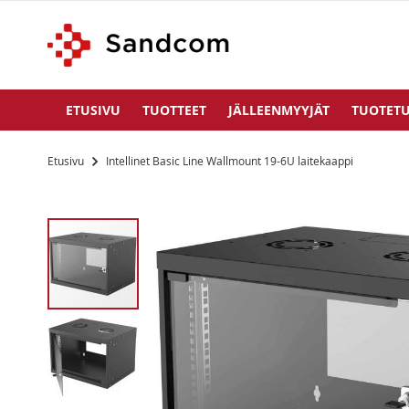
ETUSIVU
TUOTTEET
JÄLLEENMYYJÄT
TUOTETU
Etusivu
Intellinet Basic Line Wallmount 19-6U laitekaappi
Siirry
kuvagallerian
loppuun