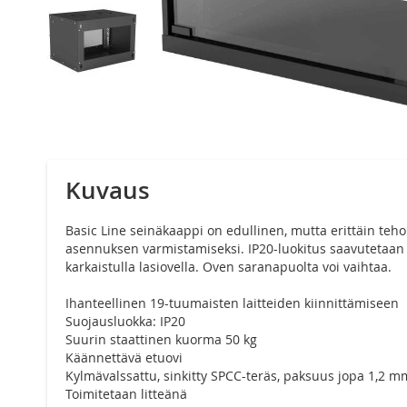
Siirry
kuvagallerian
alkuun
Kuvaus
Basic Line seinäkaappi on edullinen, mutta erittäin teho
asennuksen varmistamiseksi. IP20-luokitus saavutetaan k
karkaistulla lasiovella. Oven saranapuolta voi vaihtaa.
Ihanteellinen 19-tuumaisten laitteiden kiinnittämiseen
Suojausluokka: IP20
Suurin staattinen kuorma 50 kg
Käännettävä etuovi
Kylmävalssattu, sinkitty SPCC-teräs, paksuus jopa 1,2 m
Toimitetaan litteänä