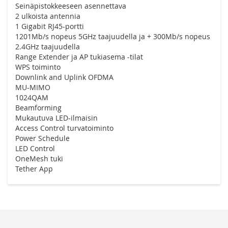
Seinäpistokkeeseen asennettava
2 ulkoista antennia
1 Gigabit RJ45-portti
1201Mb/s nopeus 5GHz taajuudella ja + 300Mb/s nopeus
2.4GHz taajuudella
Range Extender ja AP tukiasema -tilat
WPS toiminto
Downlink and Uplink OFDMA
MU-MIMO
1024QAM
Beamforming
Mukautuva LED-ilmaisin
Access Control turvatoiminto
Power Schedule
LED Control
OneMesh tuki
Tether App