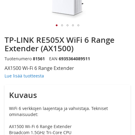
Siirry
TP-LINK RE505X WiFi 6 Range
kuvagallerian
alkuun
Extender (AX1500)
Tuotenumero
81561
EAN
6935364089511
AX1500 Wi-Fi 6 Range Extender
Lue lisää tuotteesta
Kuvaus
WiFi 6 verkkojen laajentaja ja vahvistaja. Tekniset
ominaisuudet:
AX1500 Wi-Fi 6 Range Extender
Broadcom 1.5GHz Tri-Core CPU