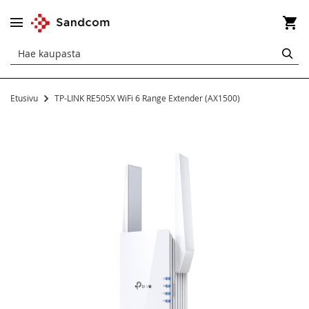
Os
HA
Etusivu
TP-LINK RE505X WiFi 6 Range Extender (AX1500)
Siirry
kuvagallerian
loppuun